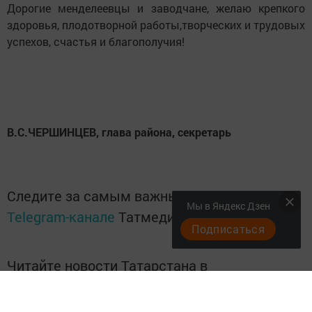
Дорогие менделеевцы и заводчане, желаю крепкого
здоровья, плодотворной работы,творческих и трудовых
успехов, счастья и благополучия!
В.С.ЧЕРШИНЦЕВ, глава района, секретарь
Следите за самым важным и интересным в
Мы в Яндекс Дзен
Telegram-канале
Татмедиа
Подписаться
Читайте новости Татарстана в
национальном мессенджере MАХ:
https://max.ru/tatmedia