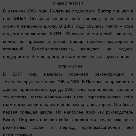
О ВЫБОРЕ ПУТИ
В далёком 1964 году 16-летним подростком Виктор пришёл в
цех КИПиА. Осваивая специальность киповца, одновременно
окончил вечернюю школу. В 1967 году сбылась мечта – стал
студентом-заочником КХТИ. Получив институтский диплом,
вплоть до призыва в армию Виктор трудился мастером в
котельной. Демобилизовавшись, вернулся на родное
предприятие. Вскоре пригодились и полученные в вузе знания.
ШКОЛА ЖИЗНИ
В 1977 году начались коренная реконструкция и
техперевооружение цеха ГОБ и УКБ. В.Панкова направили на
данное производство, где до 1983 года хозяйствовал сначала
технологом, затем начальником цеха, зарекомендовав себя
грамотным специалистом и хорошим организатором. Это была
первая большая школа. Но наиболее ярко как руководитель
Виктор Петрович проявил себя в должности начальника цеха
реактивных солей в период крупномасштабной его
реконструкции.