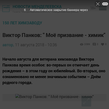
НОВОСТИ МЕНДЕЛЕЕВСКА
18+
5
Автоматическое закрытие баннера через
Газета "Менделеевские новости" - Менделеевский район
150 ЛЕТ ХИМЗАВОДУ
Виктор Панков: " Моё призвание - химик"
автор,
11 августа 2018 - 10:36
2089
0
0
Начало августа для ветерана химзавода Виктора
Панкова время особое: во-первых он отмечает день
рождения – в этом году он юбилейный. Во-вторых, оно
ознаменовано не менее значимым событием – Днём
родного города.