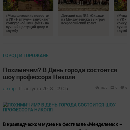
«Менделеевские новости»
Детский сад №2 «Сказка»
«Мендел
и УК «Нептун+» запускают
из Менделеевска выиграл
и УК «Н
конкурс «ЧЭЧЭК фест» на
всероссийский грант
конкурс
лучший цветущий двор и
лучший
клумбу
клумбу
ГОРОД И ГОРОЖАНЕ
Похимичим? В День города состоится
шоу профессора Николя
автор,
11 августа 2018 - 09:06
1690
0
0
В краеведческом музее на фестивале «Менделеевск –