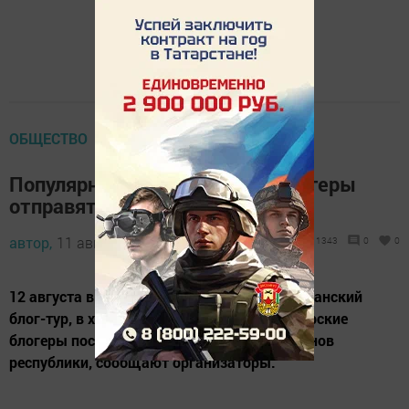
ОБЩЕСТВО
Популярные татарстанские блогеры
отправятся в тур по республике
автор,
11 августа 2018 - 09:46
1343
0
0
12 августа в Татарстане стартует республиканский
блог-тур, в ходе которого популярные татарские
блогеры посетят несколько городов и районов
республики, сообщают организаторы.