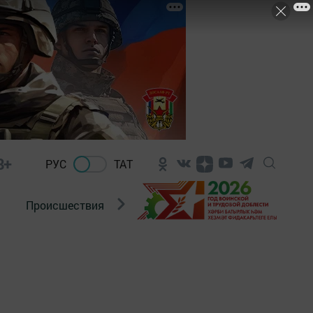
8+
РУС
ТАТ
Происшествия
Новости Госавтоинспекции