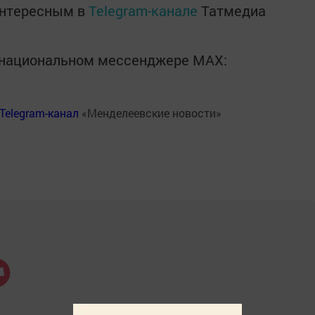
интересным в
Telegram-канале
Татмедиа
в национальном мессенджере MАХ:
Telegram-канал
«Менделеевские новости»