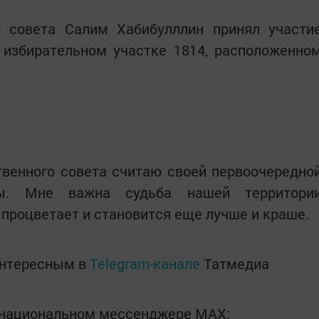
 совета Салим Хабибулллин принял участи
 избирательном участке 1814, расположенно
венного совета считаю своей первоочередно
ы. Мне важна судьба нашей территори
 процветает и становится еще лучше и краше.
интересным в
Telegram-канале
Татмедиа
в национальном мессенджере MАХ: