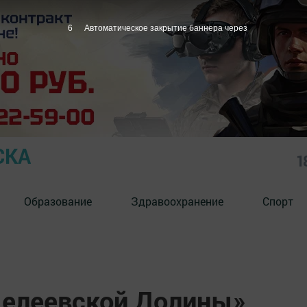
5
Автоматическое закрытие баннера через
СКА
1
Образование
Здравоохранение
Спорт
елеевской Долины»