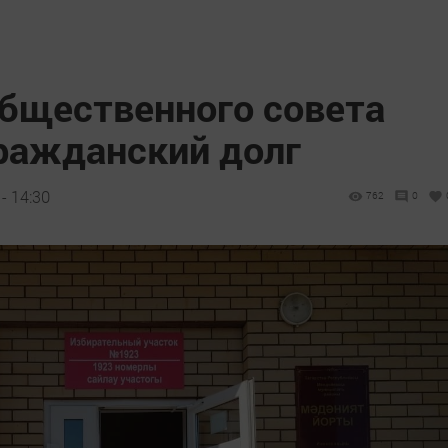
бщественного совета
гражданский долг
- 14:30
762
0