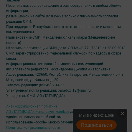
законом.
Перепечатка, воспроизведение и распространение в любом объеме
информации,
размещенной на сайте, возможна только с письменного согласия
редакций СМИ.
При поддержке Республиканского агентства по печати и массовым
коммуникациям.
Наименование СМИ: Менделеевск яӊалыклары (Менделеевские
новости)
№ записи о регистрации СМИ, дата: ЭЛ № ФС 77 - 73819 от 28.09.2018
СМИ зарегистрированно Федеральной службой по надзору в сфере
связи,
информационных технологий и массовых коммуникаций
ФИО главного редактора: Искандарова Джулия Анатольевна
Адрес редакции: 423650, Республика Татарстан, Менделеевский р-н, г.
Менделеевск, ул. Фомина, д. 20
Телефон редакции: (85549) 2-14-55
Электронная почта редакции: paradox_12@mail.ru
Учредитель СМИ: АО «ТАТМЕДИА»
Антикоррупционная политика
АО «ТАТМЕДИА» использует «cookie»
для персонализации сервисов и
Мы в Яндекс Дзен
удобства пользователей сайтом.
Использование «cookie» можно отменить в настройках браузера.
Подписаться
Политика конфиденциальности