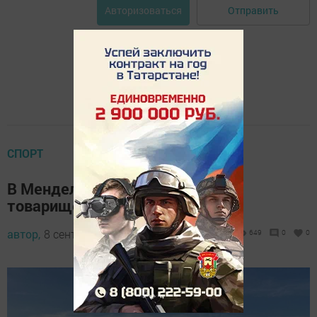
Отправить
Авторизоваться
СПОРТ
В Менделеевске состоится
товарищеский матч по футболу
автор,
8 сентября 2024 - 09:28
649
0
0