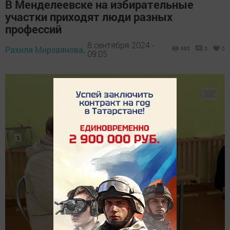
В Менделеевске на избирательные
участки приходят люди разных
профессий
8 сентября 2024 -
Рахиля Мирзаянова,
685
0
0
09:05