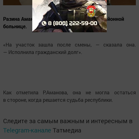
Разина Аманова трудится в Центральной районной
больнице.
«На участок зашла после смены, — сказала она.
— Исполнила гражданский долг».
Как отметила Р.Аманова, она не могла остаться
в стороне, когда решается судьба республики.
Следите за самым важным и интересным в
Telegram-канале
Татмедиа