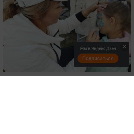
Мы в Яндекс Дзен
Подписаться
Жители, пришедшие на избирательный участок № 1916
с детьми, могут принять участие в различных
активностях.
Около центрального входа ЦДЮК «Менделеевская
долина» пройдут мастер-классы для детей: