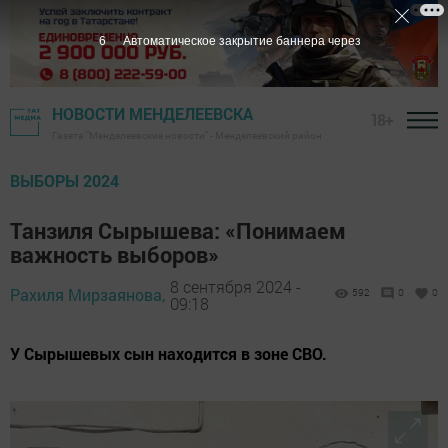
5
Автоматическое закрытие баннера через
НОВОСТИ МЕНДЕЛЕЕВСКА
18+
Газета "Менделеевские новости" - Менделеевский район
ВЫБОРЫ 2024
Танзиля Сырышева: «Понимаем
важность выборов»
8 сентября 2024 -
Рахиля Мирзаянова,
592
0
0
09:18
У Сырышевых сын находится в зоне СВО.