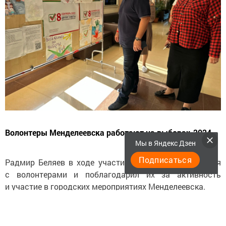
Волонтеры Менделеевска работают на выборах-2024
Мы в Яндекс Дзен
Подписаться
Радмир Беляев в ходе участия в выборах пообщался
с волонтерами и поблагодарил их за активность
и участие в городских мероприятиях Менделеевска.