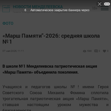
НОВОСТИ МЕНДЕЛЕЕВСКА
18+
6
Автоматическое закрытие баннера через
Газета "Менделеевские новости" - Менделеевский район
ФОТО
«Марш Памяти"-2026: средняя школа
№ 1
07 мая 2026, 11:11
588
0
0
В школе №1 Менделеевска патриотическая акция
«Марш Памяти» объединила поколения.
Учащихся и педагогов школы №! имени Героя
Советского Союза Михаила Фомина сплотила
трогательная патриотическая акция «Марш Памяти»,
ставшая настоящим уроком мужества и
благодарности.