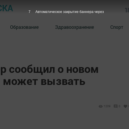
СКА
1
6
Автоматическое закрытие баннера через
Образование
Здравоохранение
Спорт
р сообщил о новом
й может вызвать
1209
0