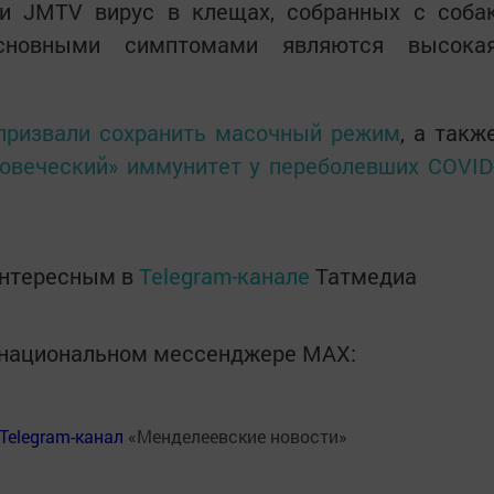
и JMTV вирус в клещах, собранных с соба
сновными симптомами являются высока
призвали сохранить масочный режим
, а такж
овеческий» иммунитет у переболевших COVID
интересным в
Telegram-канале
Татмедиа
в национальном мессенджере MАХ:
Telegram-канал
«Менделеевские новости»