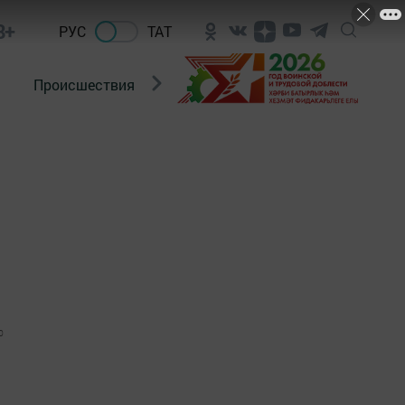
8+
РУС
ТАТ
Происшествия
Новости Госавтоинспекции
0