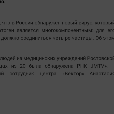
но.
 что в России обнаружен новый вирус, которы
атоген является многокомпонентным: для ег
 должно соединиться четыре частицы. Об это
 людей из медицинских учреждений Ростовско
зцах из 20 была обнаружена РНК JMTV», 
й сотрудник центра «Вектор» Анастаси