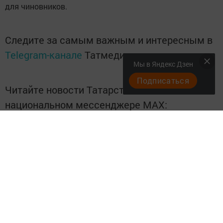
для чиновников.
Следите за самым важным и интересным в
Telegram-канале
Татмедиа
Мы в Яндекс Дзен
Подписаться
Читайте новости Татарстана в
национальном мессенджере MАХ:
https://max.ru/tatmedia
Подписывайтесь на
Telegram-канал
«Менделеевские
новости»
Перейти на страницу новости