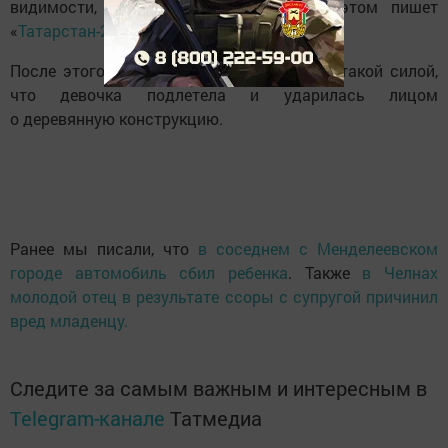
видимости, это был его ребенок. Об этом пишет
«
Татарстан-24
».
После этого, мужчина раскачал качели с такой силой,
что девочка подлетела и ударилась лицом
о деревянную конструкцию.
Ранее мы писали, что
в соседнем с Менделеевском
городе автомобиль сбил ребенка
. Также
в Челнах
молодой отец в результате ссоры с супругой причинил
вред младенцу.
Следите за самым важным и интересным в
Telegram-канале
Татмедиа