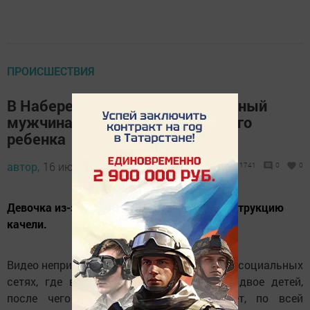
ПРОИСШЕСТВИЯ
В Набережных Челнах неизвестный
мужчина cкинул с качелей чужого
ребенка
автор,
16 июля 2021 - 11:35
1741
0
0
Девочка из-за него ударилась лицом о конструкцию
качели.
Видео неприятного инцидента появилось в социальных
сетях, где видно, что на качелях сидят двое детей,
после чего мужчина его перехватывает, по всей