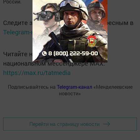
России.
Следите за самым важным и интересным в
Telegram-канале
Татмедиа
Читайте новости Татарстана в
национальном мессенджере MАХ:
https://max.ru/tatmedia
Подписывайтесь на
Telegram-канал
«Менделеевские
новости»
Перейти на страницу новости