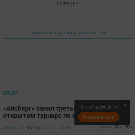
новости»
Перейти на страницу новости
СПОРТ
«Айсберг» занял третье место в
Мы в Яндекс Дзен
открытом турнире по хоккею
Подписаться
автор,
12 ноября 2024 - 13:44
908
0
0