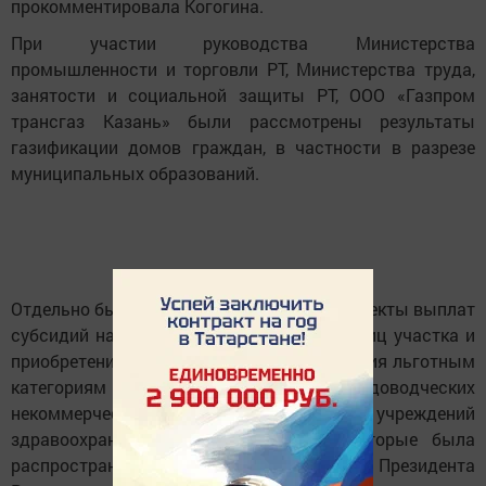
прокомментировала Когогина.
При участии руководства Министерства
промышленности и торговли РТ, Министерства труда,
занятости и социальной защиты РТ, ООО «Газпром
трансгаз Казань» были рассмотрены результаты
газификации домов граждан, в частности в разрезе
муниципальных образований.
Отдельно были обсуждены важнейшие аспекты выплат
субсидий на проведение газа внутри границ участка и
приобретение внутридомового оборудования льготным
категориям граждан, газификации садоводческих
некоммерческих товариществ, учреждений
здравоохранения и образования, на которые была
распространена программа по инициативе Президента