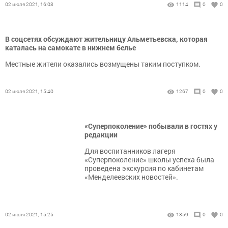
02 июля 2021, 16:03
1114
0
0
В соцсетях обсуждают жительницу Альметьевска, которая
каталась на самокате в нижнем белье
Местные жители оказались возмущены таким поступком.
02 июля 2021, 15:40
1267
0
0
«Суперпоколение» побывали в гостях у
редакции
Для воспитанников лагеря
«Суперпоколение» школы успеха была
проведена экскурсия по кабинетам
«Менделеевских новостей».
02 июля 2021, 15:25
1359
0
0