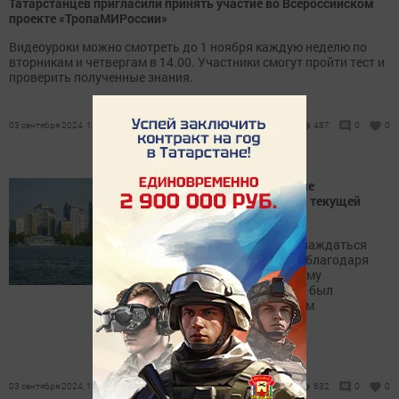
Татарстанцев пригласили принять участие во Всероссийском
проекте «ТропаМИРоссии»
Видеоуроки можно смотреть до 1 ноября каждую неделю по
вторникам и четвергам в 14.00. Участники смогут пройти тест и
проверить полученные знания.
03 сентября 2024, 14:31
487
0
0
Летняя погода в Татарстане
продержится до середины текущей
недели
Татарстан продолжит наслаждаться
летним теплым климатом, благодаря
доминирующему солнечному
антициклону. Этот прогноз был
опубликован региональным
Гидрометцентром.
03 сентября 2024, 13:47
632
0
0