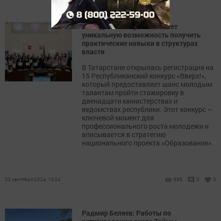
Молодежь Татарстана имеет
уникальную возможность получить
практические навыки в структурах
власти
В Татарстане открылась регистрация на
15 Республиканский конкурс «Вверх!»,
который предоставляет шанс молодым
талантам пройти стажировку в
двенадцати министерствах и
ведомствах республики. Этот конкурс —
ключевой момент для
профессионального роста молодежи и
вписывается в стратегию
национального проекта «Образование».
03 сентября 2024, 13:24
686
0
0
Радмир Беляев: Работы по