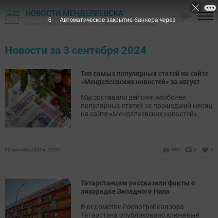
НОВОСТИ МЕНДЕЛЕЕВСКА
18+
5
Автоматическое закрытие баннера через
Газета "Менделеевские новости" - Менделеевский район
Новости за 3 сентября 2024
Топ самых популярных статей на сайте
«Менделеевских новостей» за август
Мы составили рейтинг наиболее
популярных статей за прошедший месяц
на сайте «Менделеевских новостей».
03 сентября 2024, 20:00
982
0
0
Татарстанцам рассказали факты о
лихорадке Западного Нила
В ведомстве Роспотребнадзора
Татарстана опубликовано ключевые