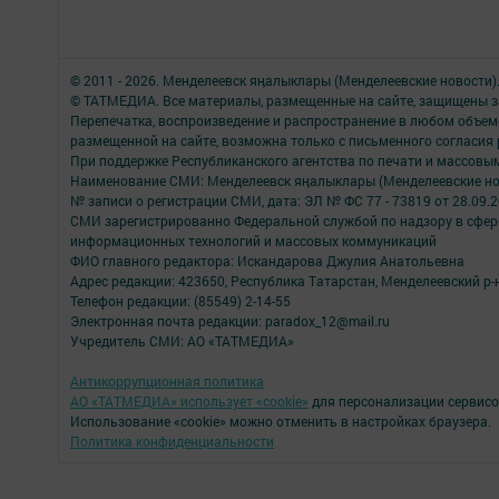
© 2011 - 2026. Менделеевск яӊалыклары (Менделеевские новости)
© ТАТМЕДИА. Все материалы, размещенные на сайте, защищены з
Перепечатка, воспроизведение и распространение в любом объе
размещенной на сайте, возможна только с письменного согласия
При поддержке Республиканского агентства по печати и массов
Наименование СМИ: Менделеевск яӊалыклары (Менделеевские но
№ записи о регистрации СМИ, дата: ЭЛ № ФС 77 - 73819 от 28.09.
СМИ зарегистрированно Федеральной службой по надзору в сфере
информационных технологий и массовых коммуникаций
ФИО главного редактора: Искандарова Джулия Анатольевна
Адрес редакции: 423650, Республика Татарстан, Менделеевский р-н,
Телефон редакции: (85549) 2-14-55
Электронная почта редакции: paradox_12@mail.ru
Учредитель СМИ: АО «ТАТМЕДИА»
Антикоррупционная политика
АО «ТАТМЕДИА» использует «cookie»
для персонализации сервисо
Использование «cookie» можно отменить в настройках браузера.
Политика конфиденциальности