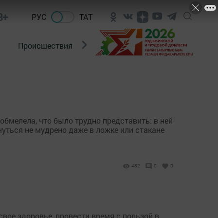
8+
РУС
ТАТ
Происшествия
Новости Госавтоинспекции
обмелела, что было трудно представить: в ней
нуться не мудрено даже в ложке или стакане
482
0
0
вое здоровье, провести время с пользой в