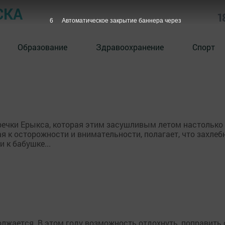
СКА
1
6
Автоматическое закрытие баннера через
Образование
Здравоохранение
Спорт
речки Ерыкса, которая этим засушливым летом настолько 
я к осторожности и внимательности, полагает, что захлеб
 к бабушке...
лжается. В этом году возможность отдохнуть, поправить с