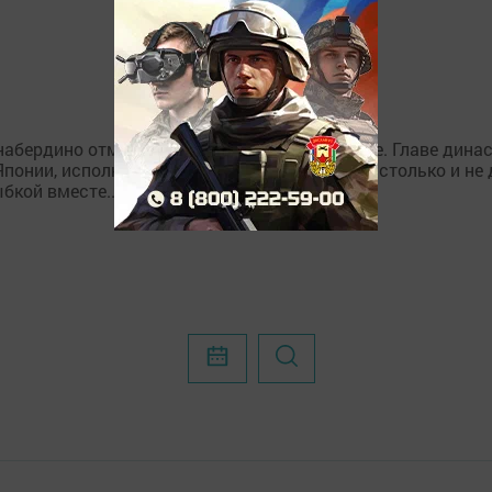
набердино отметила знаменательное событие. Главе динас
Японии, исполнилось 85 лет. Если честно, ему столько и н
бкой вместе...