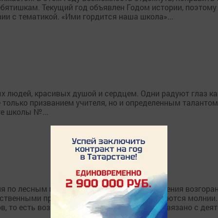
бятишкам. Текущий год объявлен Годом истории, поэтому
ии с тематикой. «Ими гордится наша школа»...
х людей, красивых душой и сердцем. Одни радуют глаз кар
е только призванием учителя, но и определенным таланто
е школы №...
ня по лесным площадям. Причины возникновения возгорани
ественными причинами лесных пожаров являются молнии.
в, то есть возникновение их большей части связано с деят