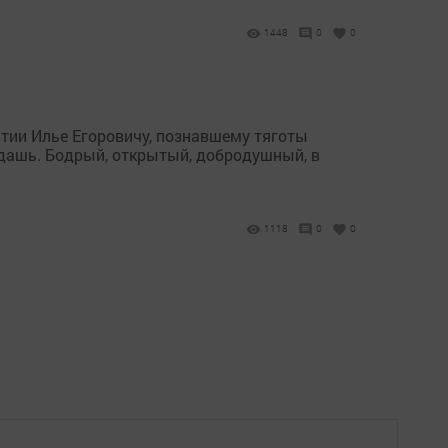
1448
0
0
тии Илье Егоровичу, познавшему тяготы
е дашь. Бодрый, открытый, добродушный, в
1118
0
0