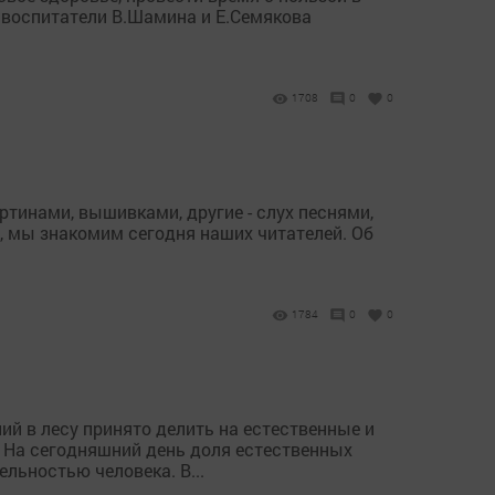
 воспитатели В.Шамина и Е.Семякова
1708
0
0
тинами, вышивками, другие - слух песнями,
м, мы знакомим сегодня наших читателей. Об
1784
0
0
й в лесу принято делить на естественные и
 На сегодняшний день доля естественных
ельностью человека. В...