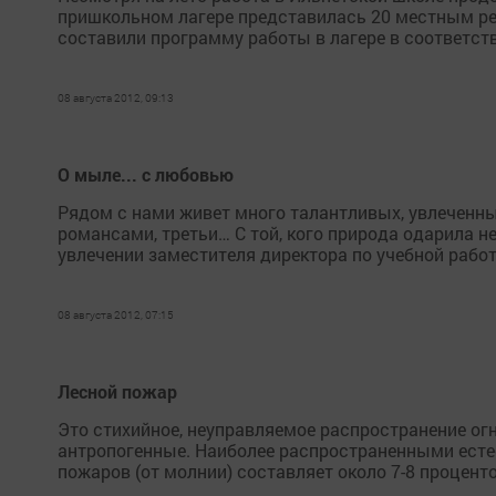
пришкольном лагере представилась 20 местным ре
составили программу работы в лагере в соответств
08 августа 2012, 09:13
О мыле... с любовью
Рядом с нами живет много талантливых, увлеченны
романсами, третьи… С той, кого природа одарила н
увлечении заместителя директора по учебной работ
08 августа 2012, 07:15
Лесной пожар
Это стихийное, неуправляемое распространение ог
антропогенные. Наиболее распространенными ест
пожаров (от молнии) составляет около 7-8 проценто