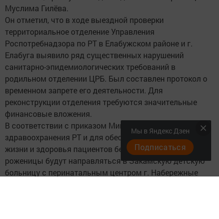
Муслима Гилёва.
Он отметил, что в ходе выездной проверки
территориальное отделение Управления
Роспотребнадзора по РТ в Елабужском районе и г.
Елабуга выявило ряд существенных нарушений
санитарно-эпидемиологических требований в
родильном отделении ЦРБ. Был составлен протокол о
временном запрете его деятельности. Для
реконструкции отделения требуются значительные
финансовые вложения.
В соответствии с приказом Министерства
Мы в Яндекс Дзен
здравоохранения РТ и для обеспечения безопасности
Подписаться
жизни и здоровья пациентов беременные женщины и
роженицы будут направляться в Закамскую детскую
больницу с перинатальным центром г. Набережные
Челны, где созданы все условия для оказания
квалифицированной медицинской помощи на уровне
европейских стандартов. Также был затронут вопрос о