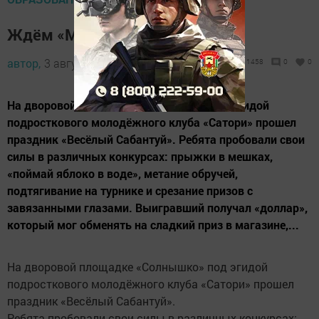
Ждём «Минуту славы»
автор,
3 августа 2012 - 06:13
1458
0
0
На дворовой площадке «Солнышко» под эгидой
подросткового молодёжного клуба «Сатори» прошел
праздник «Весёлый Сабантуй». Ребята пробовали свои
силы в различных конкурсах: прыжки в мешках,
«поймай яблоко в воде», метание обручей,
подтягивание на турнике и срезание призов с
завязанными глазами. Выигравший получал «доллар»,
который мог обменять на сладкий приз в магазине,...
На дворовой площадке «Солнышко» под эгидой
подросткового молодёжного клуба «Сатори» прошел
праздник «Весёлый Сабантуй».
Ребята пробовали свои силы в различных конкурсах: