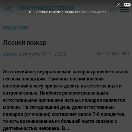
НОВОСТИ МЕНДЕЛЕЕВСКА
18+
5
Автоматическое закрытие баннера через
Газета "Менделеевские новости" - Менделеевский район
ОБЩЕСТВО
Лесной пожар
автор,
8 августа 2012 - 06:59
1448
0
0
Это стихийное, неуправляемое распространение огня по
лесным площадям. Причины возникновения
возгораний в лесу принято делить на естественные и
антропогенные. Наиболее распространенными
естественными причинами лесных пожаров являются
молнии. На сегодняшний день доля естественных
пожаров (от молнии) составляет около 7-8 процентов,
то есть возникновение их большей части связано с
деятельностью человека. В...