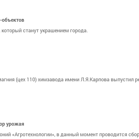
т-объектов
 который станут украшением города.
магния (цех 110) химзавода имени Л.Я.Карпова выпустил 
бор урожая
оний «Агротехнологии», в данный момент проводится сбо