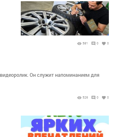
581
0
0
й видеоролик. Он служит напоминанием для
526
0
0