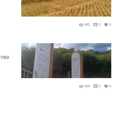
662
0
0
ства
566
0
0