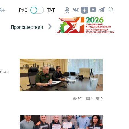
8+
РУС
ТАТ
Происшествия
Новости Госавтоинспекции
нко.
701
0
0