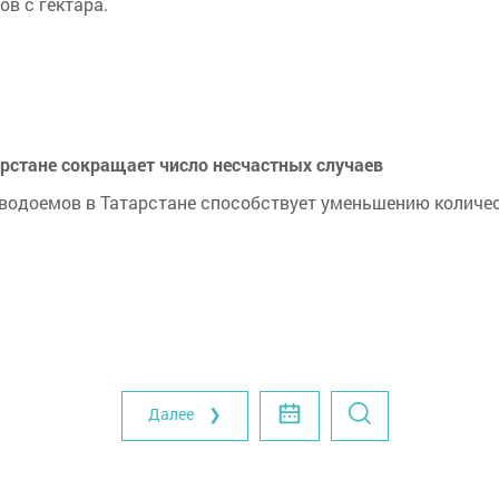
в с гектара.
арстане сокращает число несчастных случаев
 водоемов в Татарстане способствует уменьшению количе
Далее ❯