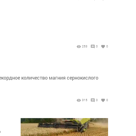
253
0
0
рекордное количество магния сернокислого
315
0
0
р