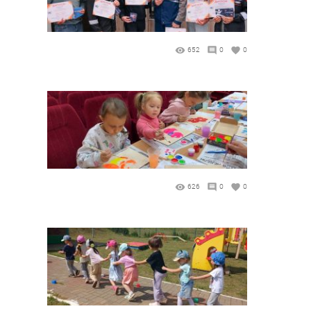
652
0
0
626
0
0