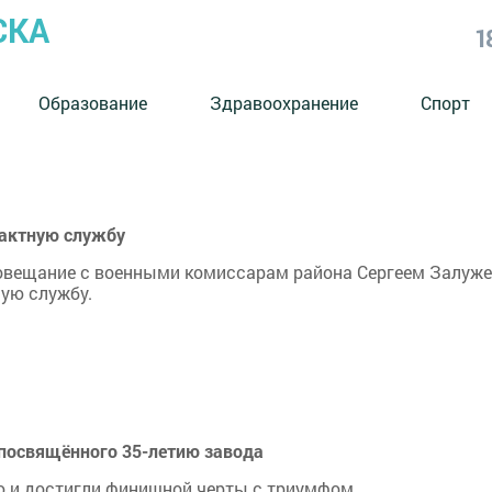
СКА
1
Образование
Здравоохранение
Спорт
рактную службу
овещание с военными комиссарам района Сергеем Залуже
ую службу.
 посвящённого 35-летию завода
ю и достигли финишной черты с триумфом.