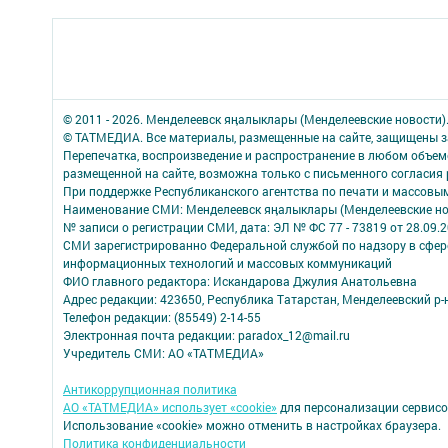
© 2011 - 2026. Менделеевск яӊалыклары (Менделеевские новости)
© ТАТМЕДИА. Все материалы, размещенные на сайте, защищены з
Перепечатка, воспроизведение и распространение в любом объе
размещенной на сайте, возможна только с письменного согласия
При поддержке Республиканского агентства по печати и массов
Наименование СМИ: Менделеевск яӊалыклары (Менделеевские но
№ записи о регистрации СМИ, дата: ЭЛ № ФС 77 - 73819 от 28.09.
СМИ зарегистрированно Федеральной службой по надзору в сфере
информационных технологий и массовых коммуникаций
ФИО главного редактора: Искандарова Джулия Анатольевна
Адрес редакции: 423650, Республика Татарстан, Менделеевский р-н,
Телефон редакции: (85549) 2-14-55
Электронная почта редакции: paradox_12@mail.ru
Учредитель СМИ: АО «ТАТМЕДИА»
Антикоррупционная политика
АО «ТАТМЕДИА» использует «cookie»
для персонализации сервисо
Использование «cookie» можно отменить в настройках браузера.
Политика конфиденциальности