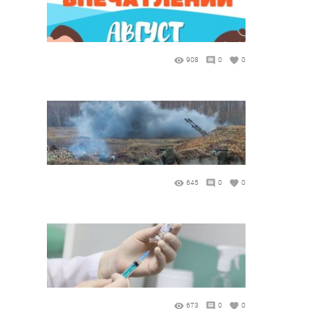
908
0
0
645
0
0
673
0
0