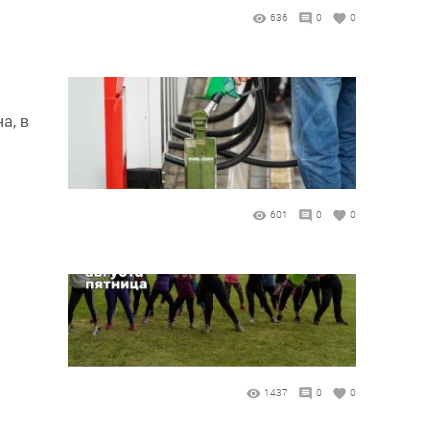
636
0
0
а, в
601
0
0
1437
0
0