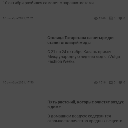
10 октября разбился самолет с парашютистами.
10 октября 2021, 21:21
1246
0
0
Столица Татарстана на четыре дня
станет столицей моды
С 21 по 24 октября Казань примет
Международную неделю моды «Volga
Fashion Week».
10 октября 2021, 17:50
1516
0
0
Пять растений, которые очистят воздух
в доме
В домашнем воздухе содержится
огромное количество вредных веществ.