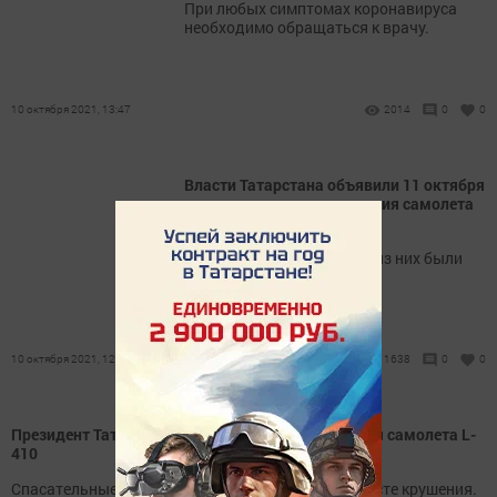
При любых симптомах коронавируса
необходимо обращаться к врачу.
10 октября 2021, 13:47
2014
0
0
Власти Татарстана объявили 11 октября
днем траура после крушения самолета
L-410
Погибли 16 человек, двое из них были
пилотами.
10 октября 2021, 12:49
1638
0
0
Президент Татарстана прибыл на место крушения самолета L-
410
Спасательные службы продолжают работу на месте крушения.