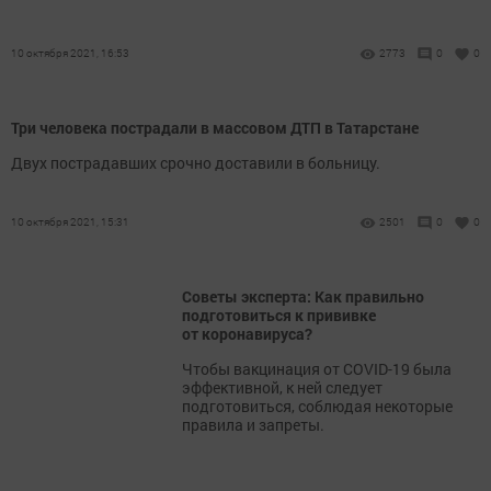
10 октября 2021, 16:53
2773
0
0
Три человека пострадали в массовом ДТП в Татарстане
Двух пострадавших срочно доставили в больницу.
10 октября 2021, 15:31
2501
0
0
Советы эксперта: Как правильно
подготовиться к прививке
от коронавируса?
Чтобы вакцинация от COVID-19 была
эффективной, к ней следует
подготовиться, соблюдая некоторые
правила и запреты.