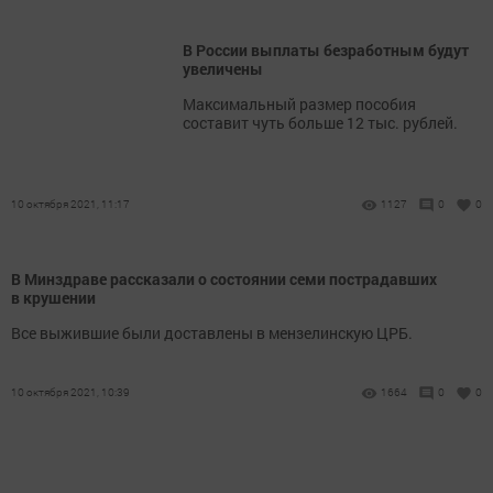
В России выплаты безработным будут
увеличены
Максимальный размер пособия
составит чуть больше 12 тыс. рублей.
10 октября 2021, 11:17
1127
0
0
В Минздраве рассказали о состоянии семи пострадавших
в крушении
Все выжившие были доставлены в мензелинскую ЦРБ.
10 октября 2021, 10:39
1664
0
0