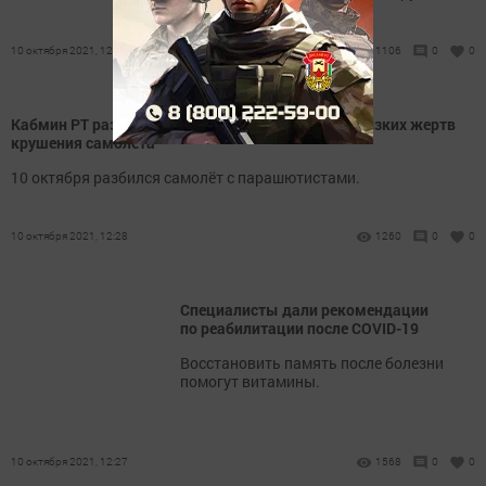
10 октября 2021, 12:37
1106
0
0
Кабмин РТ разработает меры поддержки для близких жертв
крушения самолета
10 октября разбился самолёт с парашютистами.
10 октября 2021, 12:28
1260
0
0
Специалисты дали рекомендации
по реабилитации после COVID-19
Восстановить память после болезни
помогут витамины.
10 октября 2021, 12:27
1568
0
0