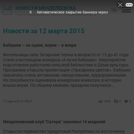
НОВОСТИ МЕНДЕЛЕЕВСКА
18+
6
Автоматическое закрытие баннера через
Газета "Менделеевские новости" - Менделеевский район
Новости за 12 марта 2015
Бабушки – на сцене, внуки – в жюри
Жительницы села Татарские Челны в возрасте от 73 до 41 года
стали участницами конкурса «А ну-ка бабушки». Мероприятие
подготовили работники сельской библиотеки и Дома культуры.
Программа открыла презентация «Праздника цветов». Бабушки
оказались очень активными, находчивыми, эрудированными.
Их способности оценивала конкурсная комиссия, в которую
вошли внуки. По общему мнению, праздник получился...
12 марта 2015, 08:27
1806
0
0
Менделеевский клуб "Сатори" завоевал 10 медалей
Открытое первенство Удмуртской Республики по восточному