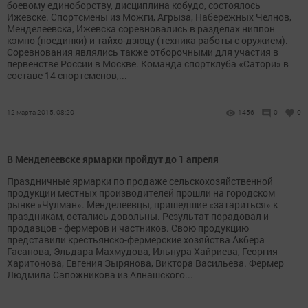
боевому единоборству, дисциплина кобудо, состоялось
Ижевске. Спортсмены из Можги, Агрыза, Набережных Челнов,
Менделеевска, Ижевска соревновались в разделах ниппон
кэмпо (поединки) и тайхо-дзюцу (техника работы с оружием).
Соревнования являлись также отборочными для участия в
первенстве России в Москве. Команда спортклуба «Сатори» в
составе 14 спортсменов,...
12 марта 2015, 08:20
1456
0
0
В Менделеевске ярмарки пройдут до 1 апреля
Праздничные ярмарки по продаже сельскохозяйственной
продукции местных производителей прошли на городском
рынке «Чулман». Менделеевцы, пришедшие «затариться» к
праздникам, остались довольны. Результат порадовал и
продавцов - фермеров и частников. Свою продукцию
представили крестьянско-фермерские хозяйства Акбера
Гасанова, Эльдара Махмудова, Ильнура Хайриева, Георгия
Харитонова, Евгения Зырянова, Виктора Васильева. Фермер
Людмила Сапожникова из Алнашского...