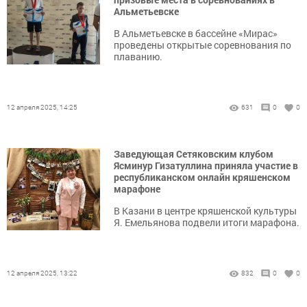
Альметьевске
В Альметьевске в бассейне «Мирас»
проведены открытые соревнования по
плаванию.
12 апреля 2025, 14:25
631
0
0
Заведующая Сетяковским клубом
Ясминур Гизатуллина приняла участие в
республиканском онлайн кряшенском
марафоне
В Казани в центре кряшенской культуры
Я. Емельянова подвели итоги марафона.
12 апреля 2025, 13:22
832
0
0