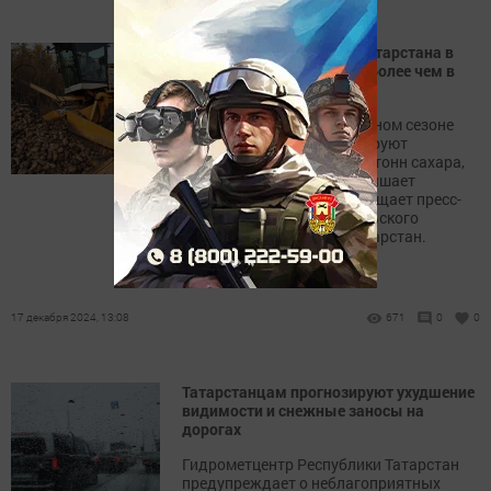
Потребности населения Татарстана в
сахаре будут обеспечены более чем в
два раза
В этом сельскохозяйственном сезоне
заводы Татарстана планируют
произвести около 250 000 тонн сахара,
что более чем вдвое превышает
потребности региона, сообщает пресс-
служба Министерства сельского
хозяйства Республики Татарстан.
17 декабря 2024, 13:08
671
0
0
Татарстанцам прогнозируют ухудшение
видимости и снежные заносы на
дорогах
Гидрометцентр Республики Татарстан
предупреждает о неблагоприятных