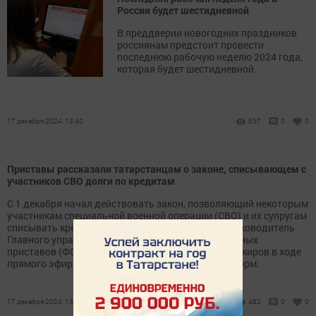
России будет шестидневной
В преддверии новогодних праздников
россиянам предстоит провести
последнюю рабочую неделю 2024 года,
которая будет шестидневной.
17 декабря 2024, 13:40
637
0
0
Приставы рассказали татарстанцам о законе, списывающем с
участников СВО долги по кредитам
С 1 декабря начал действовать закон, позволяющий некоторым
участникам специальной военной операции (СВО) и их супругам
списывать кредитные долги. Об этом сообщил руководитель
Главного управления Федеральной службы судебных
приставов (ФССП) России по Татарстану Анвар Закиров в ходе
прямого эфира. Информирует издание Татар-информ.
17 декабря 2024, 13:33
482
0
0