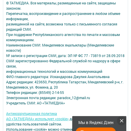
© ТАТМЕДИА. Все материалы, размещенные на сайте, защищены
законом.
Перепечатка, воспроизведение и распространение в любом объеме
информации,
размещенной на сайте, возможна только с письменного согласия
редакций СМИ.
При поддержке Республиканского агентства по печати и массовым
коммуникациям.
Наименование СМИ: Менделеевск яӊалыклары (Менделеевские
новости)
№ записи о регистрации СМИ, дата: ЭЛ № ФС 77 - 73819 от 28.09.2018
СМИ зарегистрированно Федеральной службой по надзору в сфере
связи,
информационных технологий и массовых коммуникаций
ФИО главного редактора: Искандарова Джулия Анатольевна
Адрес редакции: 423650, Республика Татарстан, Менделеевский р-н, г.
Менделеевск, ул. Фомина, д. 20
Телефон редакции: (85549) 2-14-55
Электронная почта редакции: paradox_12@mail.ru
Учредитель СМИ: АО «ТАТМЕДИА»
Антикоррупционная политика
АО «ТАТМЕДИА» использует «cookie»
для персонализации сервисов и
Мы в Яндекс Дзен
удобства пользователей сайтом.
Использование «cookie» можно отменить в настройках браузера.