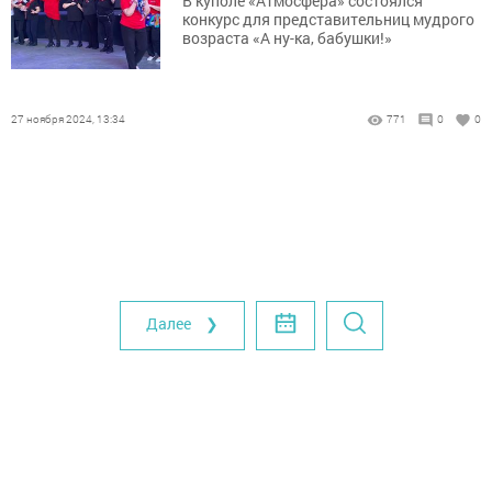
В куполе «Атмосфера» состоялся
конкурс для представительниц мудрого
возраста «А ну-ка, бабушки!»
27 ноября 2024, 13:34
771
0
0
Далее ❯