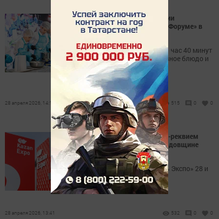
Юные повара со всей России
посоревнуются на «КазаньФоруме» в
Юниор Лиге
Участникам предстоит за 1 час 40 минут
приготовить закуску, основное блюдо и
десерт.
28 апреля 2026, 14:15
515
0
0
В Казани покажут концерт-реквием
«Каждый третий» к 81-й годовщине
Победы
Концерт пройдёт в «Казань Экспо» 28 и
29 апреля.
28 апреля 2026, 13:41
532
0
0