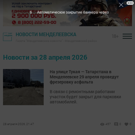
5
Автоматическое закрытие баннера через
НОВОСТИ МЕНДЕЛЕЕВСКА
18+
Газета "Менделеевские новости" - Менделеевский район
Новости за 28 апреля 2026
На улице Тукая — Татарстана в
Менделеевске 29 апреля проведут
фрезеровку асфальта
В связи с ремонтными работами
участок будет закрыт для парковки
автомобилей.
28 апреля 2026, 21:47
457
0
0