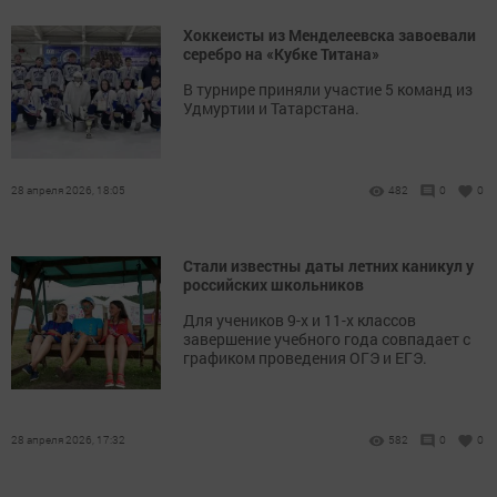
Хоккеисты из Менделеевска завоевали
серебро на «Кубке Титана»
В турнире приняли участие 5 команд из
Удмуртии и Татарстана.
28 апреля 2026, 18:05
482
0
0
Стали известны даты летних каникул у
российских школьников
Для учеников 9-х и 11-х классов
завершение учебного года совпадает с
графиком проведения ОГЭ и ЕГЭ.
28 апреля 2026, 17:32
582
0
0