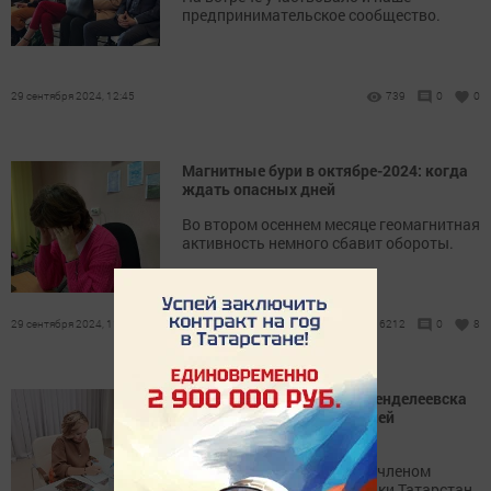
предпринимательское сообщество.
29 сентября 2024, 12:45
739
0
0
Магнитные бури в октябре-2024: когда
ждать опасных дней
Во втором осеннем месяце геомагнитная
активность немного сбавит обороты.
29 сентября 2024, 11:34
6212
0
8
В татарской библиотеке Менделеевска
состоялась встреча с Лилией
Гибадуллиной
Лилия Фаисовна является членом
Союза писателей Республики Татарстан,