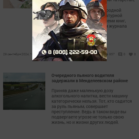
лауреатом премии имени
С.Сулеймановой, международной
русско-итальянской литературной
премии «Бэлла», автором семи книг,
ответственным секретарем журнала
«Майдан».
29 сентября 2024, 10:23
857
0
0
Очередного пьяного водителя
задержали в Менделеевском районе
Приняв даже маленькую дозу
алкогольного напитка, вести машину
категорически нельзя. Тот, кто садится
за руль пьяным, совершает
преступление. Ведь в таком виде вы
подвергаете угрозе не только свою
жизнь, но и жизни других людей.