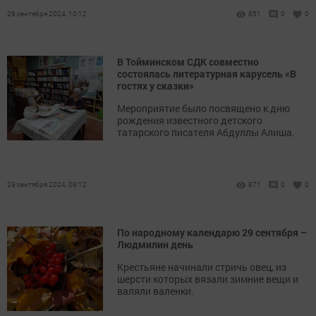
29 сентября 2024, 10:12
851
0
0
В Тойминском СДК совместно
состоялась литературная карусель «В
гостях у сказки»
Мероприятие было посвящено к дню
рождения известного детского
татарского писателя Абдуллы Алиша.
29 сентября 2024, 09:12
871
0
0
По народному календарю 29 сентября –
Людмилин день
Крестьяне начинали стричь овец, из
шерсти которых вязали зимние вещи и
валяли валенки.