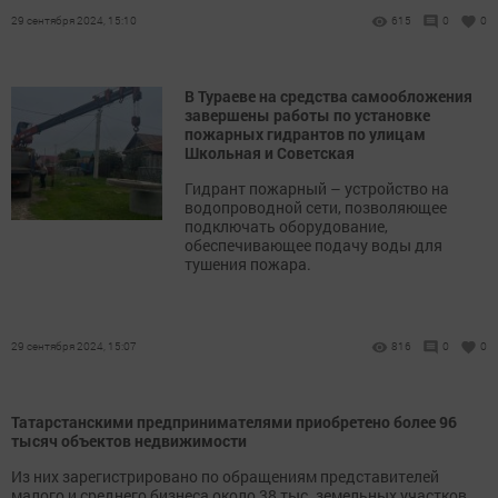
29 сентября 2024, 15:10
615
0
0
В Тураеве на средства самообложения
завершены работы по установке
пожарных гидрантов по улицам
Школьная и Советская
Гидрант пожарный – устройство на
водопроводной сети, позволяющее
подключать оборудование,
обеспечивающее подачу воды для
тушения пожара.
29 сентября 2024, 15:07
816
0
0
Татарстанскими предпринимателями приобретено более 96
тысяч объектов недвижимости
Из них зарегистрировано по обращениям представителей
малого и среднего бизнеса около 38 тыс. земельных участков,