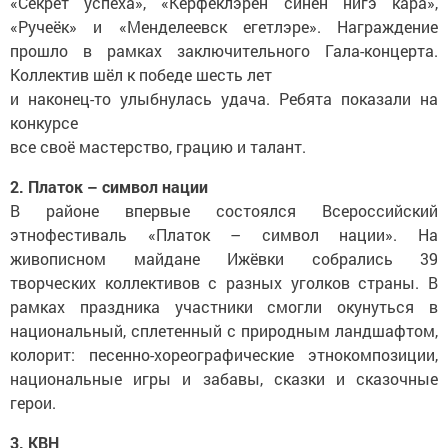
«Секрет успеха», «Керфеклэрен синен нигэ кара»,
«Ручеёк» и «Менделеевск егетлэре». Награждение
прошло в рамках заключительного Гала-концерта.
Коллектив шёл к победе шесть лет
и наконец-то улыбнулась удача. Ребята показали на
конкурсе
все своё мастерство, грацию и талант.
2. Платок – символ нации
В районе впервые состоялся Всероссийский
этнофестиваль «Платок – символ нации». На
живописном майдане Ижёвки собрались 39
творческих коллективов с разных уголков страны. В
рамках праздника участники смогли окунуться в
национальный, сплетенный с природным ландшафтом,
колорит: песенно-хореографические этнокомпозиции,
национальные игры и забавы, сказки и сказочные
герои.
3. КВН