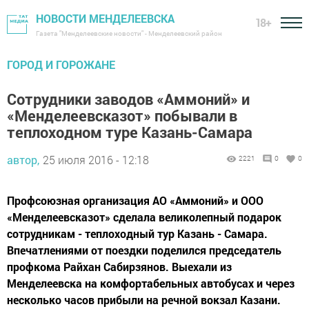
НОВОСТИ МЕНДЕЛЕЕВСКА
18+
Газета "Менделеевские новости" - Менделеевский район
ГОРОД И ГОРОЖАНЕ
Сотрудники заводов «Аммоний» и
«Менделеевсказот» побывали в
теплоходном туре Казань-Самара
автор,
25 июля 2016 - 12:18
2221
0
0
Профсоюзная организация АО «Аммоний» и ООО
«Менделеевсказот» сделала великолепный подарок
сотрудникам - теплоходный тур Казань - Самара.
Впечатлениями от поездки поделился председатель
профкома Райхан Сабирзянов. Выехали из
Менделеевска на комфортабельных автобусах и через
несколько часов прибыли на речной вокзал Казани.