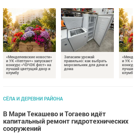
«Менделеевские новости»
Запасаем урожай
«Мендел
и УК «Нептун+» запускают
правильно: как выбрать
и УК «Н
конкурс «ЧЭЧЭК фест» на
морозильник для дачи и
конкурс
лучший цветущий двор и
дома
лучший
клумбу
клумбу
СЁЛА И ДЕРЕВНИ РАЙОНА
В Мари Текашево и Тогаево идёт
капитальный ремонт гидротехнических
сооружений