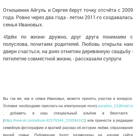
Отношения Айгуль и Сергея берут точку отсчёта с 2009
года. Ровно через два года - летом 2011-го создавалась
семья Ивановых.
-Идём по жизни дружно, друг друга понимаем с
полуслова, почитаем родителей. Любовь открыла нам
двери счасться, на днях отметим деревянную свадьбу -
пятилетие совместной жизни, - рассказали супруги.
Вы так же, как и семья Ивановых, можете принять участие в конкурсе.
Условия: необходимо прислать на электронную почту
paradox_12@mail.ru
, добавить в наш специальный альбом в Вконтакте
(
https://new.vk.com/album-82570344_233094182
) или принести в редакцию
семейную фотографию и краткий рассказ об истории любви, образования
вашей семьи. Публикации будут размещены на нашем сайте