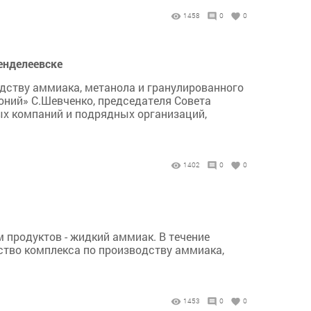
1458
0
0
енделеевске
одству аммиака, метанола и гранулированного
ний» С.Шевченко, председателя Совета
ых компаний и подрядных организаций,
1402
0
0
продуктов - жидкий аммиак. В течение
ство комплекса по производству аммиака,
1453
0
0