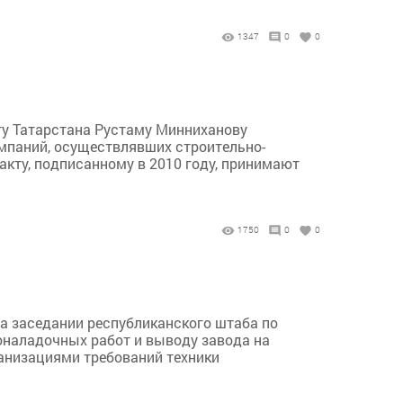
1347
0
0
ту Татарстана Рустаму Минниханову
мпаний, осуществлявших строительно-
кту, подписанному в 2010 году, принимают
1750
0
0
а заседании республиканского штаба по
оналадочных работ и выводу завода на
анизациями требований техники