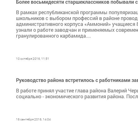
Более восьмидесяти старшеклассников побывали с
В рамках республиканской программы популяризац
школьников с выбором профессий в районе провод
административного корпуса «Аммоний» учащиеся 8-
узнали о работе заводчан и применяемых современ
гранулированного карбамида....
10 октября 2016, 11:51
Руководство района встретилось с работниками з
В работе принял участие глава района Валерий Че
социально - экономического развития района. Пос
16 сентября 2016, 14:04