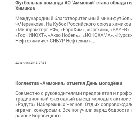
Футбольная команда АО "Аммоний" стала обладате
Химиков
Международный благотворительный мини-футбольны
Ф.Черенкова. На Кубок Российского союза химиков 
«Минпромторг РФ», «ЕвроХим», «Оргхим», «BAYER», «У
«ГосНИИОХТ», «Акзо Нобель», «ЙОКОХАМА», «Курск
Нефтехимия»,» СИБУР Нефтехим»,...
22 августа 2016, 07:58
Коллектив «Аммония» отметил День молодёжи
Совместно с руководителями предприятия и профс
традиционный ежегодный выезд молодых активисто
«Радуга» Набережных Челнов. Отдых сопровождалс
играми, конкурсами. Все получили заряд бодрости 
районе Боровецкого...