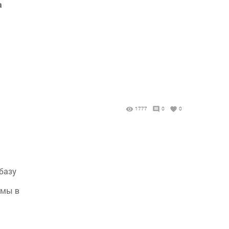
а
1777
0
0
базу
амы в