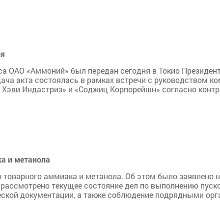
ия
са ОАО «Аммоний» был передан сегодня в Токио Президен
ача акта состоялась в рамках встречи с руководством ко
Хэви Индастриз» и «Соджиц Корпорейшн» согласно контра
а и метанола
 товарного аммиака и метанола. Об этом было заявлено н
 рассмотрено текущее состояние дел по выполнению пуск
еской документации, а также соблюдение подрядными орг