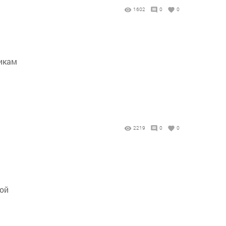
1602
0
0
икам
2219
0
0
мой