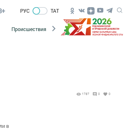
8+
РУС
ТАТ
Происшествия
Новости Госавтоинспекции
1787
0
0
ли в