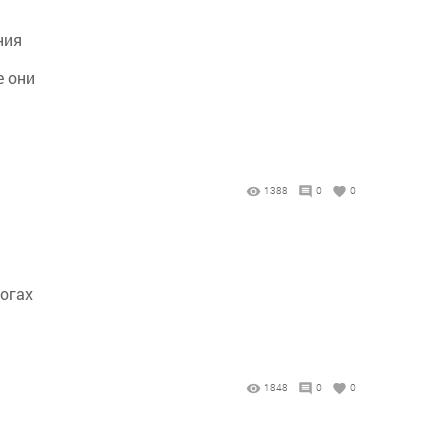
ния
е они
1388
0
0
огах
1848
0
0