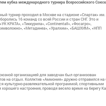
лем кубка международного турнира Всероссийского Союз
й турнир проходил в Москве на стадионе «Спартак» им.
боролись 16 команд со всей России и стран СНГ. Это и
К КРАТА», «Тиккурила», «Continentall», «Фосагро»,
химволокно», «Метадинеа», «Уралхим», «БАШХИМ», «НПП
оюзной организацией для заводчан был организован
в на отдых. Коллктив «Аммония» дружно отправился на 
я культурно-развлекательной программой, спортивными
и хорошего настроения, проводя весело время на берегу К