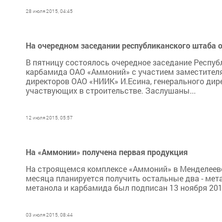
28 июля 2015, 04:45
На очередном заседании республиканского штаба 
В пятницу состоялось очередное заседание Респуб
карбамида ОАО «Аммоний» с участием заместителя
директоров ОАО «НИИК» И.Есина, генерального дир
участвующих в строительстве. Заслушаны...
12 июля 2015, 05:57
На «Аммонии» получена первая продукция
На строящемся комплексе «Аммоний» в Менделеевс
месяца планируется получить остальные два - мет
метанола и карбамида был подписан 13 ноября 2010
03 июля 2015, 08:44