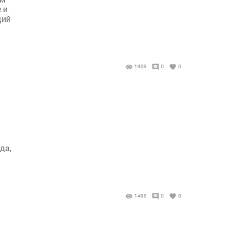
 и
щий
1903
0
0
да,
1495
0
0