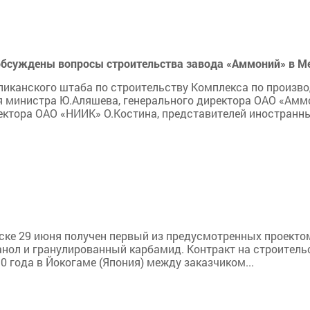
обсуждены вопросы строительства завода «Аммоний» в М
ликанского штаба по строительству Комплекса по произв
 министра Ю.Аляшева, генерального директора ОАО «Аммо
ектора ОАО «НИИК» О.Костина, представителей иностранн
ке 29 июня получен первый из предусмотренных проектом 
анол и гранулированный карбамид. Контракт на строитель
 года в Йокогаме (Япония) между заказчиком...