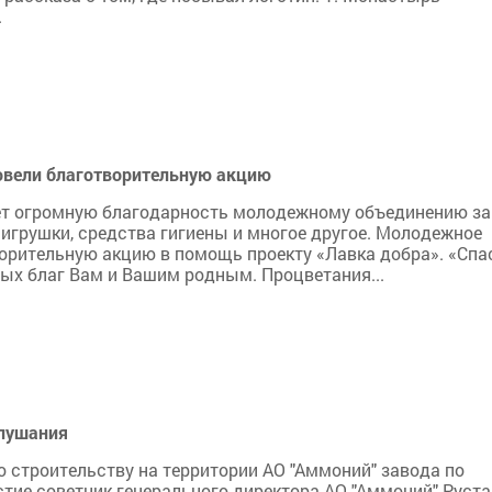
.
овели благотворительную акцию
ет огромную благодарность молодежному объединению з
 игрушки, средства гигиены и многое другое. Молодежное
орительную акцию в помощь проекту «Лавка добра». «Спа
ных благ Вам и Вашим родным. Процветания...
слушания
 строительству на территории АО "Аммоний" завода по
тие советник генерального директора АО "Аммоний" Руст