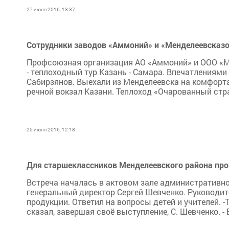
27 июля 2016, 13:37
Сотрудники заводов «Аммоний» и «Менделеевсказо
Профсоюзная организация АО «Аммоний» и ООО «М
- теплоходный тур Казань - Самара. Впечатлениям
Сабирзянов. Выехали из Менделеевска на комфорта
речной вокзал Казани. Теплоход «Очарованный стран
25 июля 2016, 12:18
Для старшеклассников Менделеевского района про
Встреча началась в актовом зале административног
генеральный директор Сергей Шевченко. Руководит
продукции. Ответил на вопросы детей и учителей. -
сказал, завершая своё выступление, С. Шевченко. -