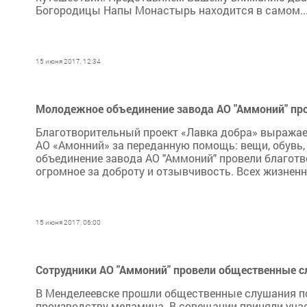
Богородицы Напы Монастырь находится в самом..
15 июня 2017, 12:34
Молодежное объединение завода АО "Аммоний" пр
Благотворительный проект «Лавка добра» выража
АО «Амонний» за переданную помощь: вещи, обувь,
объединение завода АО "Аммоний" провели благотв
огромное за доброту и отзывчивость. Всех жизнен
15 июня 2017, 06:00
Сотрудники АО "Аммоний" провели общественные 
В Менделеевске прошли общественные слушания по
производству меламина. В совещании приняли учас