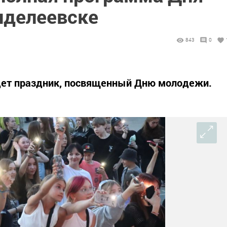
нделеевске
843
0
дет праздник, посвященный Дню молодежи.