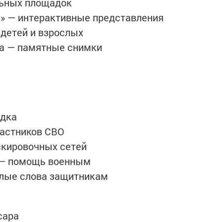
льных площадок
я» — интерактивные представления
 детей и взрослых
да — памятные снимки
адка
частников СВО
скировочных сетей
й — помощь военным
плые слова защитникам
сара