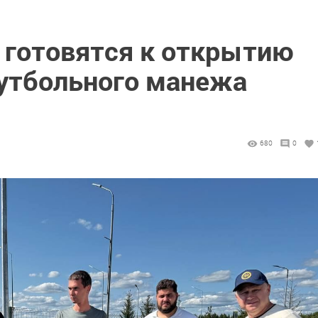
 готовятся к открытию
утбольного манежа
680
0