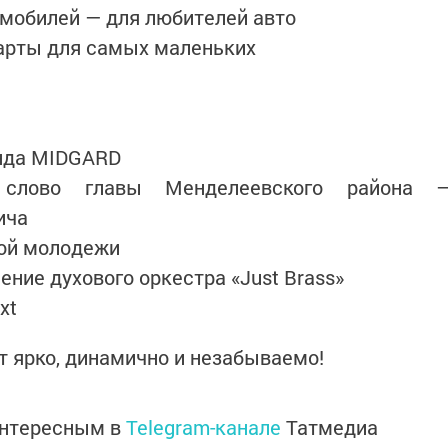
мобилей — для любителей авто
тарты для самых маленьких
энда MIDGARD
 слово главы Менделеевского района 
ича
кой молодежи
ение духового оркестра «Just Brass»
xt
т ярко, динамично и незабываемо!
интересным в
Telegram-канале
Татмедиа