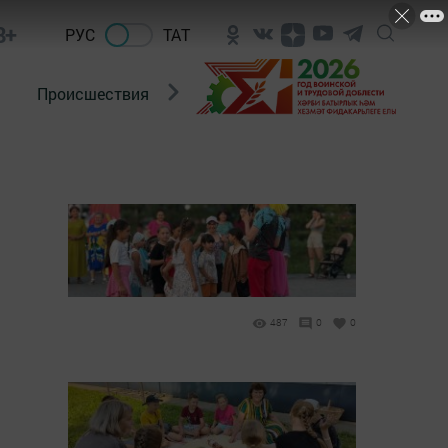
8+
РУС
ТАТ
Происшествия
Новости Госавтоинспекции
487
0
0