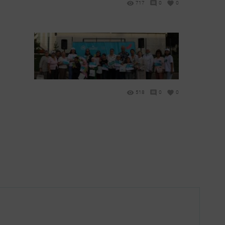
717
0
0
518
0
0