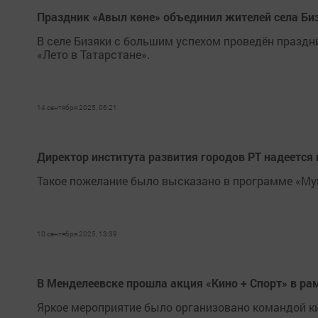
Праздник «Авыл көне» объединил жителей села Би
В селе Бизяки с большим успехом проведён праздни
«Лето в Татарстане».
14 сентября 2025, 06:21
Директор института развития городов РТ надеется 
Такое пожелание было высказано в программе «Му
10 сентября 2025, 13:39
В Менделеевске прошла акция «Кино + Спорт» в рам
Яркое мероприятие было организовано командой к