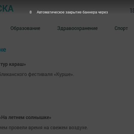
СКА
1
7
Автоматическое закрытие баннера через
Образование
Здравоохранение
Спорт
не
атур караш»
бликанского фестиваля «Курше».
 «На летнем солнышке»
ием провели время на свежем воздухе.