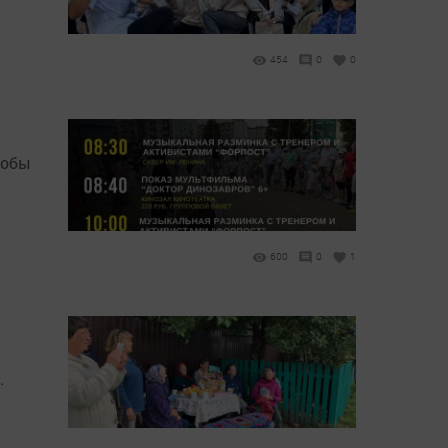
454
0
0
тобы
600
0
1
.