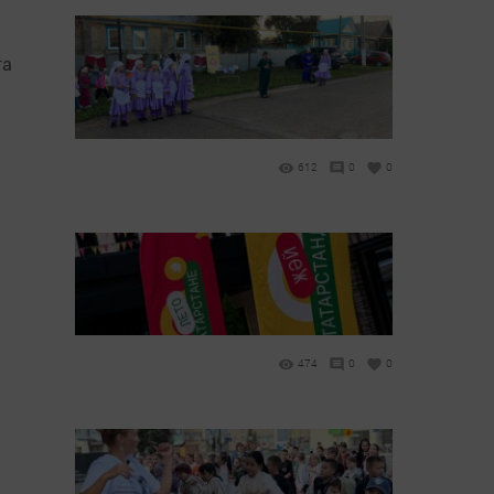
та
612
0
0
474
0
0