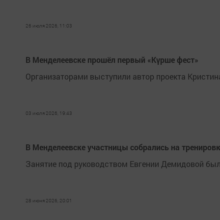
26 июля 2026, 11:03
В Менделеевске прошёл первый «Күрше фест»
Организаторами выступили автор проекта Кристина
03 июля 2026, 19:43
В Менделеевске участницы собрались на тренировку
Занятие под руководством Евгении Демидовой был
28 июня 2026, 20:01