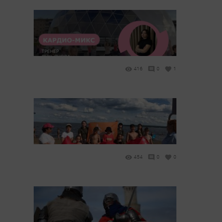
416
0
1
454
0
0