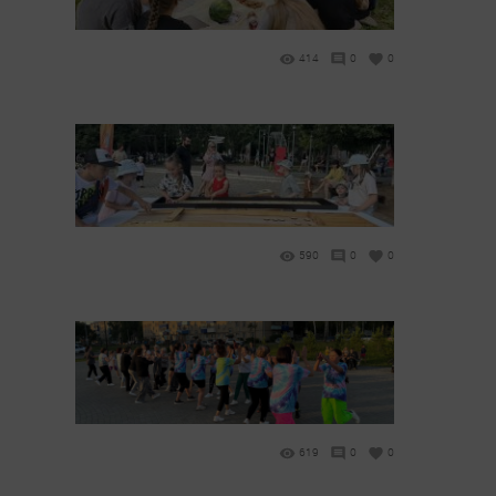
414
0
0
590
0
0
619
0
0