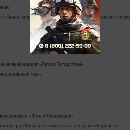
зяки
к «Авыл көне» («Деревенские посиделки») в рамках проек
на зимний аналог «Лета в Татарстане»
ниципальный час».
ках проекта «Лето в Татарстане»
инотеатра «Юность» совместно с центром «Форпост».