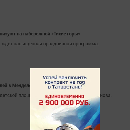
низуют на набережной «Тихие горы»
й ждёт насыщенная праздничная программа.
елей в Менделеевском районе
 детской площадке по улице Большая Нариманова.