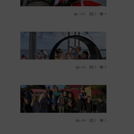
1241
0
0
432
0
0
454
0
0