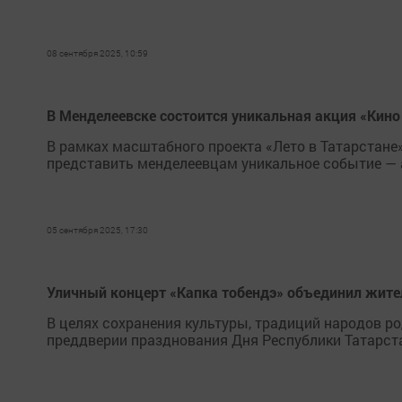
08 сентября 2025, 10:59
В Менделеевске состоится уникальная акция «Кино 
В рамках масштабного проекта «Лето в Татарстане
представить менделеевцам уникальное событие — 
05 сентября 2025, 17:30
Уличный концерт «Капка тобендэ» объединил жите
В целях сохранения культуры, традиций народов род
преддверии празднования Дня Республики Татарста