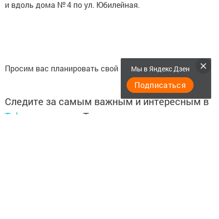
и вдоль дома № 4 по ул. Юбилейная.
Просим вас планировать свой маршрут заранее.
Мы в Яндекс Дзен
Подписаться
Следите за самым важным и интересным в
Telegram-канале
Татмедиа
Читайте новости Татарстана в
национальном мессенджере MАХ:
https://max.ru/tatmedia
Подписывайтесь на
Telegram-канал
«Менделеевские
новости»