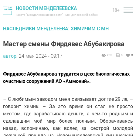
НОВОСТИ МЕНДЕЛЕЕВСКА
18+
Газета "Менделеевские новости" - Менделеевский район
НАСЛЕДНИКИ МЕНДЕЛЕЕВА: ХИМИЧИМ С МН
Мастер смены Фирдявес Абубакирова
автор,
24 мая 2024 - 09:17
263
0
0
Фирдявес Абубакирова трудится в цехе биологических
очистных сооружений АО «Аммоний».
– С любимым заводом меня связывает долгие 29 ле, –
говорит химик. – За это время он стал не просто
местом, где зарабатываю деньги, а чем-то родным и
сделавшим мой мир более полным. Оборачиваясь
назад, вспоминаю, как вслед за сестрой молодой
девушкой пришла на Новоменделеевский химический