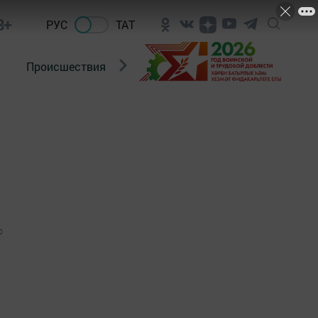
8+
РУС
ТАТ
Происшествия
Новости Госавтоинспекции
0