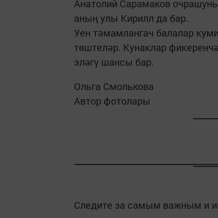
Анатолий Сарамаков очрашуның
аның улы Кирилл да бар.
Уен тәмамлангач балалар кум
төштеләр. Кунаклар фикеренч
эләгү шансы бар.
Ольга Смолькова
Автор фотолары
Следите за самым важным и 