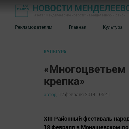
НОВОСТИ МЕНДЕЛЕЕВ
Газета "Менделеевские новости" - Менделеевский район
Рекламодателям
Главная
Культура
КУЛЬТУРА
«Многоцветьем 
крепка»
автор,
12 февраля 2014 - 05:41
XIII Районный фестиваль наро
18 февраля в Монашевском до