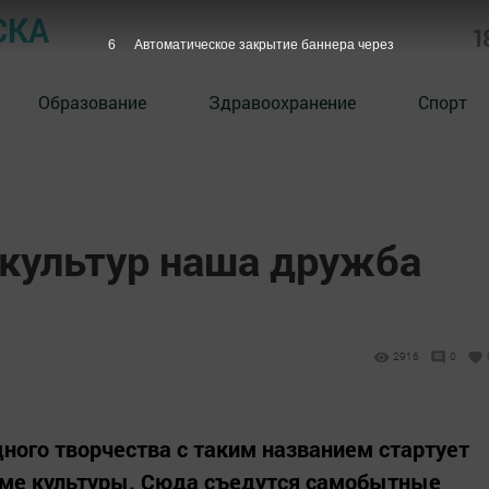
СКА
1
5
Автоматическое закрытие баннера через
Образование
Здравоохранение
Спорт
культур наша дружба
2916
0
дного творчества с таким названием стартует
ме культуры. Сюда съедутся самобытные