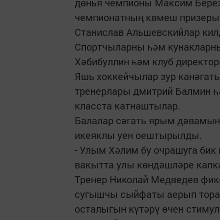
дөнья чемпионы Максим Берез
чемпионатның көмеш призеры П
Станислав Альшевскийлар кил
Спортчыларны һәм кунакларн
Хәбибуллин һәм клуб директо
Яшь хоккейчылар зур канәгать
тренерлары дмитрий Балмин һ
класста катнаштылар.
Балалар сәгать ярым дәвамын
икеяклы уен оештырылды.
- Улым Хәлим бу очрашуга бик 
вакытта улы көндәшләре капка
Тренер Николай Медведев фик
сугышчы сыйфаты аерып тора, 
осталыгын күтәрү өчен стимул