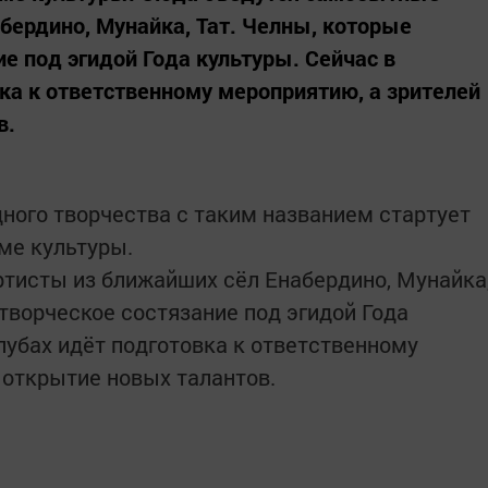
бердино, Мунайка, Тат. Челны, которые
ие под эгидой Года культуры. Сейчас в
вка к ответственному мероприятию, а зрителей
в.
дного творчества с таким названием стартует
ме культуры.
тисты из ближайших сёл Енабердино, Мунайка
 творческое состязание под эгидой Года
лубах идёт подготовка к ответственному
 открытие новых талантов.