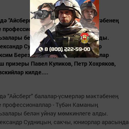
ә "Айсберг" балалар-үсмерләр мәктәбенең
е профессионаллар - Түбән Каманың
ъзалары белән уйнау мөмкинлеге алды.
лександр Судницын, сакчы, юниорлар
сим Березкин, һөҗүмчеләр - юниорлар
 призеры Павел Куликов, Петр Хохряков,
скийлар килде....
ә "Айсберг" балалар-үсмерләр мәктәбенең
е профессионаллар - Түбән Каманың
ъзалары белән уйнау мөмкинлеге алды.
лександр Судницын, сакчы, юниорлар арасында