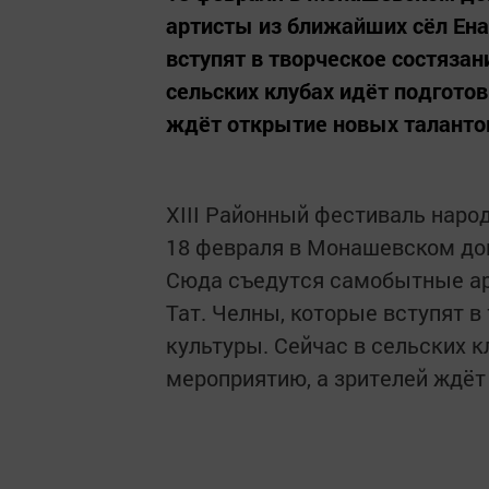
артисты из ближайших сёл Ена
вступят в творческое состязан
сельских клубах идёт подгото
ждёт открытие новых таланто
XIII Районный фестиваль наро
18 февраля в Монашевском до
Сюда съедутся самобытные ар
Тат. Челны, которые вступят в
культуры. Сейчас в сельских к
мероприятию, а зрителей ждёт