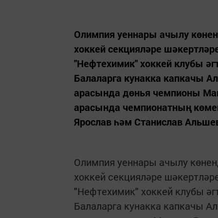
Олимпия уеннары ачылу көненд
хоккей секцияләре шәкертләр
"Нефтехимик" хоккей клубы әг
Балаларга кунакка капкачы А
арасында дөнья чемпионы Мак
арасында чемпионатның көмеш
Ярослав һәм Станислав Альшев
Олимпия уеннары ачылу көненд
хоккей секцияләре шәкертләр
"Нефтехимик" хоккей клубы әг
Балаларга кунакка капкачы А