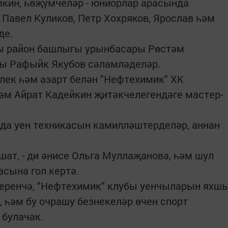
кин, һөҗүмчеләр - юниорлар арасында
авел Куликов, Петр Хохряков, Ярослав һәм
де.
ы район башлыгы урынбасары Рөстәм
ры Рафыйк Якубов сәламләделәр.
лек һәм азарт белән "Нефтехимик" ХК
әм Айрат Кадейкин җитәкчелегендәге мастер-
да уен техникасын камилләштерделәр, аннан
шат, - ди әнисе Ольга Муллаҗанова, һәм шул
сына гол кертә.
еренчә, "Нефтехимик" клубы уенчыларын яхш
һәм бу очрашу безнекеләр өчен спорт
 булачак.