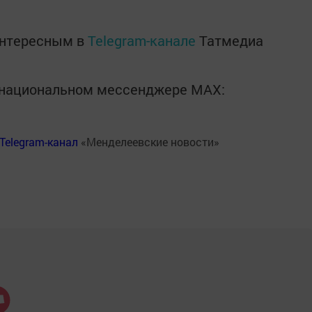
интересным в
Telegram-канале
Татмедиа
в национальном мессенджере MАХ:
Telegram-канал
«Менделеевские новости»