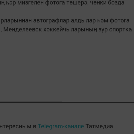
 һәр мизгелен фотога төшерә, чөнки бозда
ирларыннан автографлар алдылар һәм фотога
ә, Менделеевск хоккейчыларының зур спортка
интересным в
Telegram-канале
Татмедиа