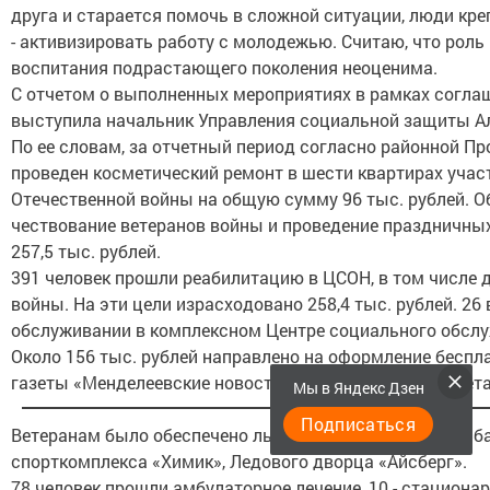
друга и старается помочь в сложной ситуации, люди кре
- активизировать работу с молодежью. Считаю, что роль 
воспитания подрастающего поколения неоценима.
С отчетом о выполненных мероприятиях в рамках согла
выступила начальник Управления социальной защиты А
По ее словам, за отчетный период согласно районной П
проведен косметический ремонт в шести квартирах учас
Отечественной войны на общую сумму 96 тыс. рублей. О
чествование ветеранов войны и проведение праздничны
257,5 тыс. рублей.
391 человек прошли реабилитацию в ЦСОН, в том числе 
войны. На эти цели израсходовано 258,4 тыс. рублей. 26
обслуживании в комплексном Центре социального обслу
Около 156 тыс. рублей направлено на оформление беспл
газеты «Менделеевские новости» (554 экз.) и «Моя газета»
Мы в Яндекс Дзен
Подписаться
Ветеранам было обеспечено льготное посещение бани, ба
спорткомплекса «Химик», Ледового дворца «Айсберг».
78 человек прошли амбулаторное лечение, 10 - стационар