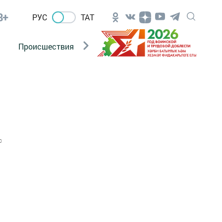
8+
РУС
ТАТ
Происшествия
Новости Госавтоинспекции
0