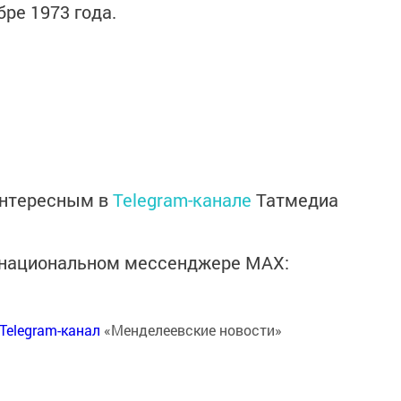
бре 1973 года.
интересным в
Telegram-канале
Татмедиа
в национальном мессенджере MАХ:
Telegram-канал
«Менделеевские новости»