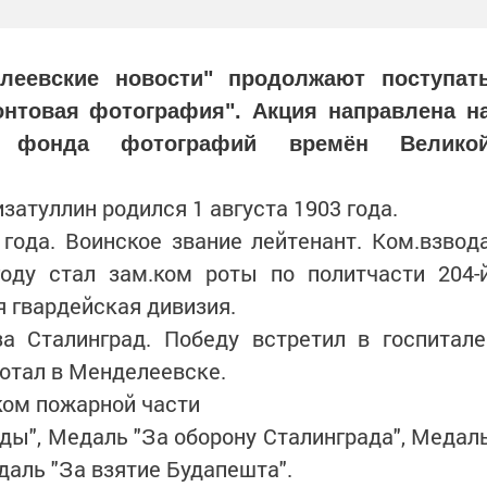
леевские новости" продолжают поступат
онтовая фотография". Акция
направлена н
е фонда фотографий времён Велико
атуллин родился 1 августа 1903 года.
года. Воинское звание лейтенант. Ком.взвод
году стал зам.ком роты по политчасти 204-
я гвардейская дивизия.
а Сталинград. Победу встретил в госпитале
отал в Менделеевске.
ком пожарной части
ды", Медаль "За оборону Сталинграда", Медал
даль "За взятие Будапешта".