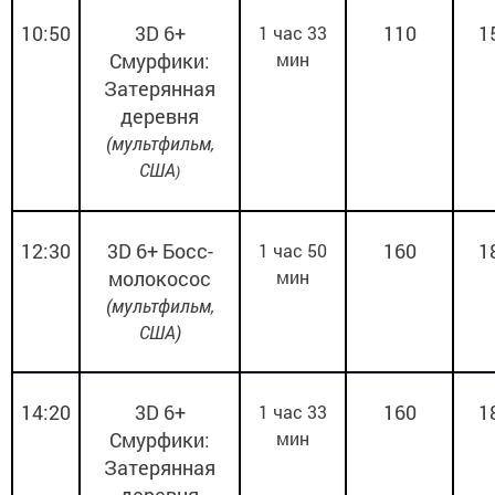
10:50
3
D
6+
110
1
1 час 33
Смурфики:
мин
Затерянная
деревня
(мультфильм,
США
)
12:30
3
D
6+ Босс-
160
1
1 час 50
молокосос
мин
(мультфильм,
США)
14:20
3
D
6+
160
1
1 час 33
Смурфики:
мин
Затерянная
деревня