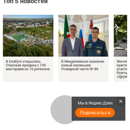
Топ 5 новостей
В Елабуге открылась
В Менделеевске назначен
Жителе
Спасская ярмарка с 740
новый начальник
пригла
мастерами из 16 регионов
Пожарной части № 86
участие
благоус
«Дружб
Мы в Яндекс Дзен
Подписаться