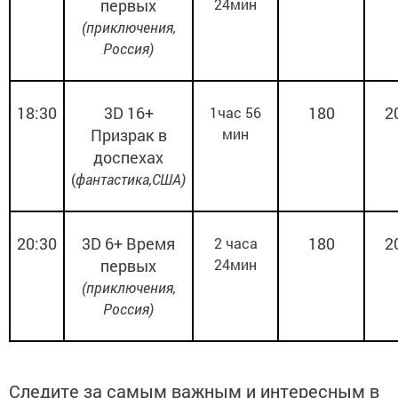
первых
24мин
(приключения,
Россия)
18:30
3
D
16+
180
2
1час 56
Призрак в
мин
доспехах
(
фантастика,США)
20:30
3
D
6+
Время
180
2
2 часа
первых
24мин
(приключения,
Россия)
Следите за самым важным и интересным в