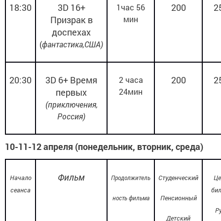
18:30
3
D
16+
200
2
1час 56
Призрак в
мин
доспехах
(
фантастика,США)
20:30
3
D
6+
Время
200
2
2 часа
первых
24мин
(приключения,
Россия)
10-11-12 апреля (понедельник, вторник, среда)
Фильм
Начало
Студенческий
Це
Продолжитель
сеанса
бил
Пенсионный
ность фильма
Ру
Детский