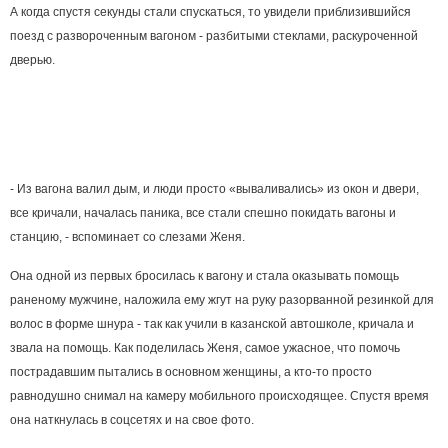
А когда спустя секунды стали спускаться, то увидели приблизившийся
поезд с развороченным вагоном - разбитыми стеклами, раскуроченной
дверью.
- Из вагона валил дым, и люди просто «вываливались» из окон и двери,
все кричали, началась паника, все стали спешно покидать вагоны и
станцию, - вспоминает со слезами Женя.
Она одной из первых бросилась к вагону и стала оказывать помощь
раненому мужчине, наложила ему жгут на руку разорванной резинкой для
волос в форме шнура - так как учили в казанской автошколе, кричала и
звала на помощь. Как поделилась Женя, самое ужасное, что помочь
пострадавшим пытались в основном женщины, а кто-то просто
равнодушно снимал на камеру мобильного происходящее. Спустя время
она наткнулась в соцсетях и на свое фото.