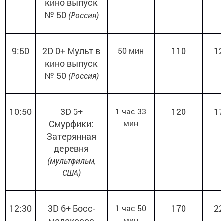
кино
выпуск
№ 50
(Россия)
9:50
2
D
0+
Мульт в
110
1
50 мин
кино
выпуск
№ 50
(Россия)
10:50
3
D
6+
120
1
1 час 33
Смурфики:
мин
Затерянная
деревня
(мультфильм,
США)
12:30
3
D
6+ Босс-
170
2
1 час 50
молокосос
мин