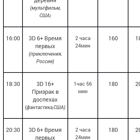
(
мультфильм,
США
)
16:00
3
D
6+
Время
160
1
2 часа
первых
24мин
(приключения,
Россия)
18:30
3
D
16+
180
2
1час 56
Призрак в
мин
доспехах
(
фантастика,США)
20:30
3
D
6+
Время
180
2
2 часа
первых
24мин