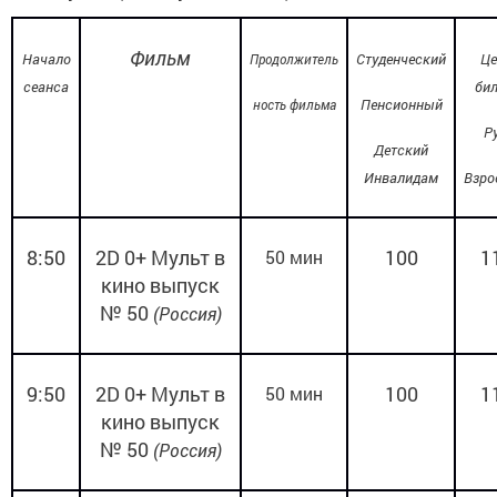
Фильм
Начало
Студенческий
Це
Продолжитель
сеанса
бил
Пенсионный
ность фильма
Ру
Детский
Инвалидам
Взро
8:50
2
D
0+
Мульт в
100
1
50 мин
кино
выпуск
№ 50
(
Россия)
9:50
2
D
0+
Мульт в
100
1
50 мин
кино
выпуск
№ 50
(
Россия)