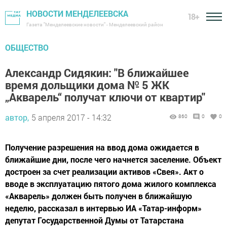
НОВОСТИ МЕНДЕЛЕЕВСКА
18+
Газета "Менделеевские новости" - Менделеевский район
ОБЩЕСТВО
Александр Сидякин: "В ближайшее
время дольщики дома № 5 ЖК
„Акварель“ получат ключи от квартир"
автор,
5 апреля 2017 - 14:32
860
0
0
Получение разрешения на ввод дома ожидается в
ближайшие дни, после чего начнется заселение. Объект
достроен за счет реализации активов «Свея». Акт о
вводе в эксплуатацию пятого дома жилого комплекса
«Акварель» должен быть получен в ближайшую
неделю, рассказал в интервью ИА «Татар-информ»
депутат Государственной Думы от Татарстана