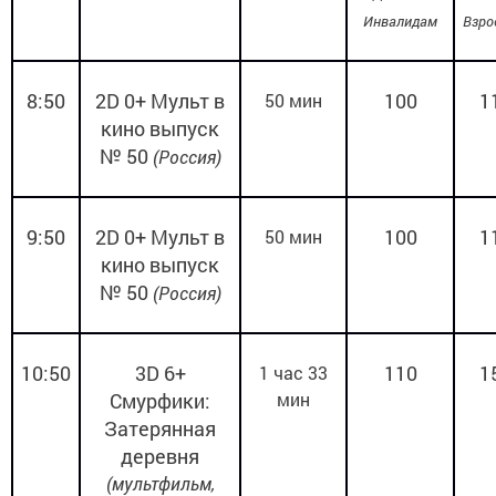
Инвалидам
Взро
8:50
2
D
0+
Мульт в
100
1
50 мин
кино
выпуск
№ 50
(Россия)
9:50
2
D
0+
Мульт в
100
1
50 мин
кино
выпуск
№ 50
(Россия)
10:50
3
D
6+
110
1
1 час 33
Смурфики:
мин
Затерянная
деревня
(
мультфильм,