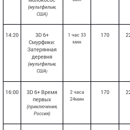
(мультфильм,
США)
14:20
3
D
6+
170
2
1 час 33
Смурфики:
мин
Затерянная
деревня
(
мультфильм,
США
)
16:00
3
D
6+
Время
170
2
2 часа
первых
24мин
(приключения,
Россия)