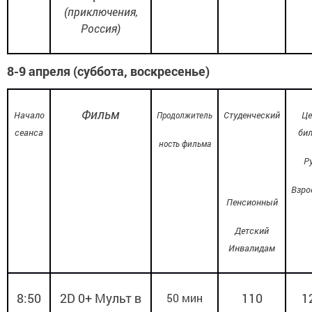
(приключения,
Россия)
8-9 апреля (суббота, воскресенье)
Фильм
Начало
Студенческий
Це
Продолжитель
сеанса
бил
ность фильма
Ру
Взро
Пенсионный
Детский
Инвалидам
8:50
2
D
0+
Мульт в
110
1
50 мин