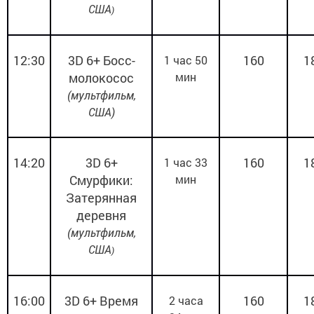
США
)
12:30
3
D
6+ Босс-
160
1
1 час 50
молокосос
мин
(мультфильм,
США)
14:20
3
D
6+
160
1
1 час 33
Смурфики:
мин
Затерянная
деревня
(
мультфильм,
США
)
16:00
3
D
6+
Время
160
1
2 часа