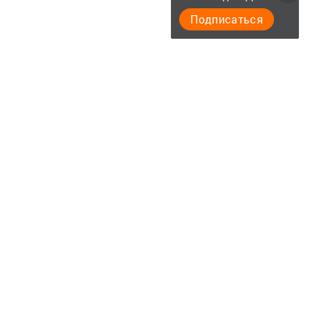
Подписаться
Теги:
МЕНДЕЛЕЕВСКИЕ НОВОСТИ
МЕНДЕЛЕЕВСК
ДЕТСАД "АЛЕНУШКА"
ВСТРЕЧА С ВЕТЕРАНАМИ
Перейти на страницу новости