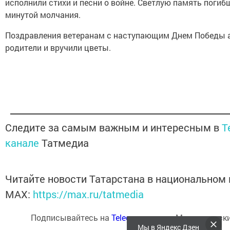
исполнили стихи и песни о войне. Светлую память погиб
минутой молчания.
Поздравления ветеранам с наступающим Днем Победы 
родители и вручили цветы.
Следите за самым важным и интересным в
T
канале
Татмедиа
Читайте новости Татарстана в национальном
MАХ:
https://max.ru/tatmedia
Подписывайтесь на
Telegram-канал
«Менделеевски
Мы в Яндекс Дзен