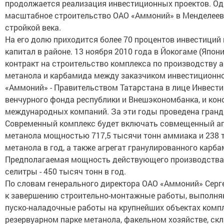
продолжается реализация инвестиционных проектов. Оди
масштабное строительство ОАО «Аммоний» в Менделеевс
стройкой века.
На его долю приходится более 70 процентов инвестиций
капитал в районе. 13 ноября 2010 года в Йокогаме (Япон
контракт на строительство комплекса по производству 
метанола и карбамида между заказчиком инвестиционно
«Аммоний» - Правительством Татарстана в лице Инвести
венчурного фонда республики и Внешэкономбанка, и ко
международных компаний. За эти годы проведена гранд
Современный комплекс будет включать совмещенный аг
метанола мощностью 717,5 тысячи тонн аммиака и 238 
метанола в год, а также агрегат гранулированного карба
Предполагаемая мощность действующего производств
селитры - 450 тысяч тонн в год.
По словам генерального директора ОАО «Аммоний» Серге
к завершению строительно-монтажные работы, выполн
пуско-наладочные работы на крупнейших объектах компл
резервуарном парке метанола, факельном хозяйстве, ск