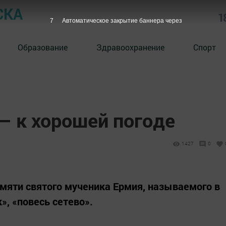
СКА
1
6
Автоматическое закрытие баннера через
Образование
Здравоохранение
Спорт
– к хорошей погоде
1427
0
амяти святого мученика Ермия, называемого в
», «повесь сетево».