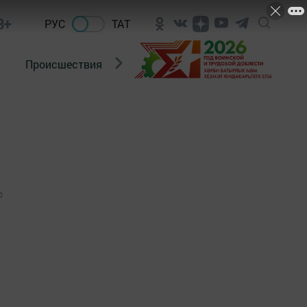
8+
РУС
ТАТ
Происшествия
Новости Госавтоинспекции
0