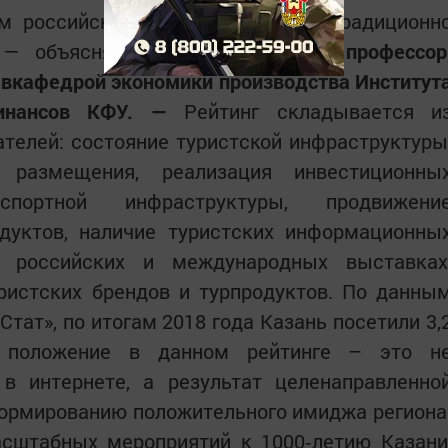
м российского туризма, уступая традиционн
, — объясняет
Ольга Демьянова, профессор
авкафедрой экономики производства Институт
инансов КФУ. —
Рейтинг складывается и
телей: состояние туристской инфраструктуры
и размещения, реализация инвестиционны
спортной инфраструктуры, продвижени
одуктов, наличие туристских информационны
в российских и международ­ных выставках
ристских брендов и турпродуктов. По данны
Стат», по итогам 2018 года Казань посетили 3,
 положе­ние в данном рейтинге – это н
 в интернете, а результат целенаправленно
ормированию положи­тельного имиджа региона
асштабных мероприятий к 1000‑летию Казани