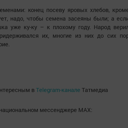
еменами: конец посеву яровых хлебов, кром
ует, надо, чтобы семена засеяны были; а есл
ка уже ку-ку – к плохому году. Народ вери
идерживался их, многие из них до сих по
рие.
интересным в
Telegram-канале
Татмедиа
в национальном мессенджере MАХ: