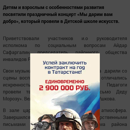
Детям и взрослым с особенностями развития
посвятили праздничный концерт «Мы дарим вам
добро», который провели в Детской школе искусств.
Приветствовали участников и.о руководителя
исполкома по социальным вопросам Айдар
Сафаргалин, председатель районного общества
инвалидов Рустам Минигареев.
Свои музыкальные и танцевальные номера дарили со
сцены воспитанники ДШИ. Выступления отличались
искренностью, душевностью, задором. Педагоги
провели творческий мастер-класс «Письмо Деду
Морозу». Вела мероприятие педагог Ольга Ушкова.
В зале царила душевная и дружеская атмосфера.
Завершился вечер награждением Благодарственными
письмами и подарками от исполкома района