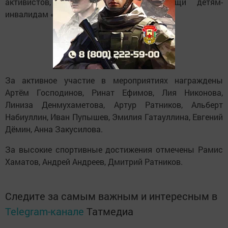
активистов, подопечных фонда помощи детям-
инвалидам «Арена добра».
За активное участие в мероприятиях награждены
Артём Господинов, Ринат Ефимов, Лия Никонова,
Линиза Денмухаметова, Артур Ратников, Альберт
Набиуллин, Иван Пупышев, Эмилия Гатауллина, Евгений
Дёмин, Анна Закусилова.
За высокие спортивные достижения отмечены Рамис
Хаматов, Андрей Андреев, Дмитрий Ратников.
Следите за самым важным и интересным в
Telegram-канале
Татмедиа