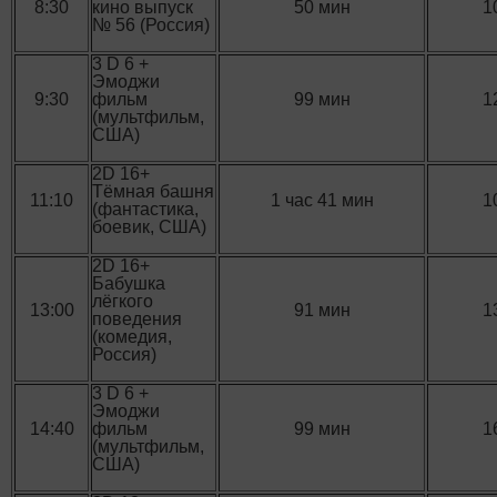
8:30
кино выпуск
50 мин
1
№ 56 (Россия)
3 D 6 +
Эмоджи
9:30
фильм
99 мин
1
(мультфильм,
США)
2D 16+
Тёмная башня
11:10
1 час 41 мин
1
(фантастика,
боевик, США)
2D 16+
Бабушка
лёгкого
13:00
91 мин
1
поведения
(комедия,
Россия)
3 D 6 +
Эмоджи
14:40
фильм
99 мин
1
(мультфильм,
США)