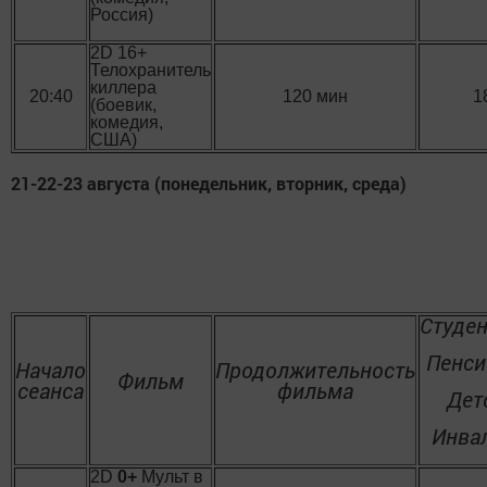
Россия)
2D 16+
Телохранитель
киллера
20:40
120 мин
1
(боевик,
комедия,
США)
21-22-23 августа (понедельник, вторник, среда)
Студе
Пенс
Начало
Продолжительность
Фильм
сеанса
фильма
Дет
Инва
2D
0+
Мульт в