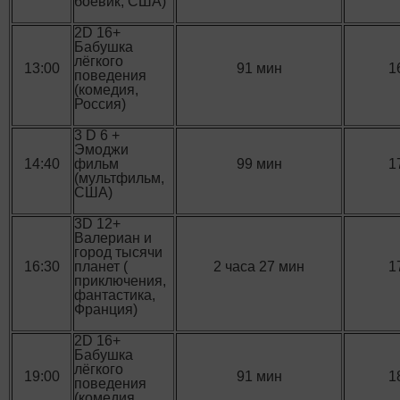
боевик, США)
2D 16+
Бабушка
лёгкого
13:00
91 мин
1
поведения
(комедия,
Россия)
3 D 6 +
Эмоджи
14:40
фильм
99 мин
1
(мультфильм,
США)
3D 12+
Валериан и
город тысячи
16:30
планет (
2 часа 27 мин
1
приключения,
фантастика,
Франция)
2D 16+
Бабушка
лёгкого
19:00
91 мин
1
поведения
(комедия,