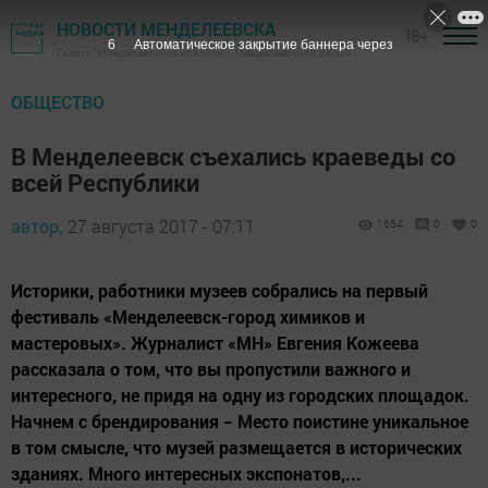
НОВОСТИ МЕНДЕЛЕЕВСКА
18+
6
Автоматическое закрытие баннера через
Газета "Менделеевские новости" - Менделеевский район
ОБЩЕСТВО
В Менделеевск съехались краеведы со
всей Республики
автор,
27 августа 2017 - 07:11
1654
0
0
Историки, работники музеев собрались на первый
фестиваль «Менделеевск-город химиков и
мастеровых». Журналист «МН» Евгения Кожеева
рассказала о том, что вы пропустили важного и
интересного, не придя на одну из городских площадок.
Начнем с брендирования − Место поистине уникальное
в том смысле, что музей размещается в исторических
зданиях. Много интересных экспонатов,...