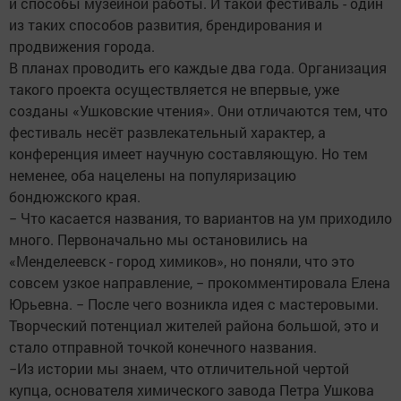
и способы музейной работы. И такой фестиваль - один
из таких способов развития, брендирования и
продвижения города.
В планах проводить его каждые два года. Организация
такого проекта осуществляется не впервые, уже
созданы «Ушковские чтения». Они отличаются тем, что
фестиваль несёт развлекательный характер, а
конференция имеет научную составляющую. Но тем
неменее, оба нацелены на популяризацию
бондюжского края.
− Что касается названия, то вариантов на ум приходило
много. Первоначально мы остановились на
«Менделеевск - город химиков», но поняли, что это
совсем узкое направление, − прокомментировала Елена
Юрьевна. − После чего возникла идея с мастеровыми.
Творческий потенциал жителей района большой, это и
стало отправной точкой конечного названия.
−Из истории мы знаем, что отличительной чертой
купца, основателя химического завода Петра Ушкова