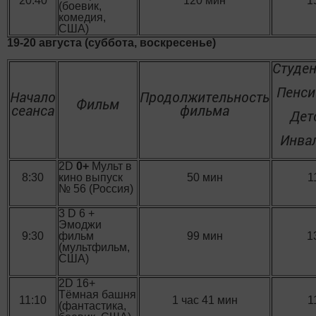
20:40
120 мин
1
(боевик,
комедия,
США)
19-20 августа (суббота, воскресенье)
Студе
Пенс
Начало
Продолжительность
Фильм
сеанса
фильма
Дет
Инва
2D
0+
Мульт в
8:30
кино выпуск
50 мин
1
№ 56 (Россия)
3 D 6 +
Эмоджи
9:30
фильм
99 мин
1
(мультфильм,
США)
2D 16+
Тёмная башня
11:10
1 час 41 мин
1
(фантастика,