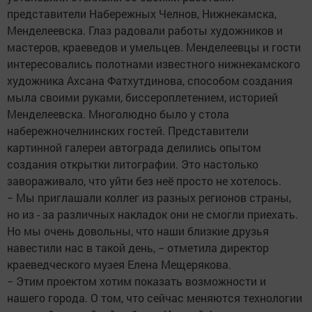
представители Набережных Челнов, Нижнекамска,
Менделеевска. Глаз радовали работы художников и
мастеров, краеведов и умельцев. Менделеевцы и гости
интересовались полотнами известного нижнекамского
художника Ахсана Фатхутдинова, способом создания
мыла своими руками, биссероплетением, историей
Менделеевска. Многолюдно было у стола
набережночелнинских гостей. Представители
картинной галереи автограда делились опытом
создания открытки литографии. Это настолько
завораживало, что уйти без неё просто не хотелось.
− Мы приглашали коллег из разных регионов страны,
но из - за различных накладок они не смогли приехать.
Но мы очень довольны, что наши близкие друзья
навестили нас в такой день, − отметила директор
краеведческого музея Елена Мещерякова.
− Этим проектом хотим показать возможности и
нашего города. О том, что сейчас меняются технологии