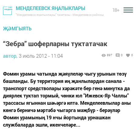
МЕНДЕЛЕЕВСК ЯҢАЛЫКЛАРЫ
18+
"Менделеевск яңалыклары" газетасы - Менделеевск районы
ҖӘМГЫЯТЬ
“Зебра” шоферларны туктатачак
автор,
3 июль 2012 - 11:04
897
0
0
Фомин урамы чатында җәяүлеләр чыгу урынын төзү
башланды. Бу территория иң җанлылардан санала -
транспорт средстволары хәрәкәте бер генә минутка да
диярлек туктап тормый, чөнки юл "Ижевск-Яр Чаллы"
трассасы ягыннан шәһәргә илтә. Менделеевлылар аны
көнгә берничә мәртәбә чыгарга мәҗбүр - берәүләр
Фомин урамының 19 нчы йортында урнашкан
службаларда эшли, икенчеләре...