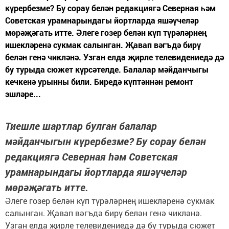
күрербезме? Бу сорау белән редакциягә Северная һәм
Советская урамнарындагы йортларда яшәүчеләр
мөрәҗәгать итте. Әлеге гозер белән күп түрәләрнең
ишекләренә сукмак салынган. Җавап вәгъдә бирү
белән генә чикләнә. Узган елда җирле телевидениедә дә
бу турыда сюжет күрсәтелде. Балалар мәйданчыгы
кечкенә урынны били. Биредә күптәннән ремонт
эшләре...
Тиешле шартлар булган балалар
мәйданчыгын күрербезме? Бу сорау белән
редакциягә Северная һәм Советская
урамнарындагы йортларда яшәүчеләр
мөрәҗәгать итте.
Әлеге гозер белән күп түрәләрнең ишекләренә сукмак
салынган. Җавап вәгъдә бирү белән генә чикләнә.
Узган елда җирле телевидениедә дә бу турыда сюжет