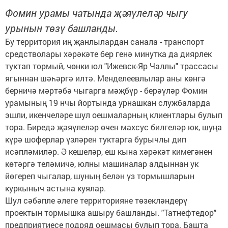
Фомин урамы чатында җәяүлеләр чыгу
урынын төзү башланды.
Бу территория иң җанлылардан санала - транспорт
средстволары хәрәкәте бер генә минутка да диярлек
туктап тормый, чөнки юл "Ижевск-Яр Чаллы" трассасы
ягыннан шәһәргә илтә. Менделеевлылар аны көнгә
берничә мәртәбә чыгарга мәҗбүр - берәүләр Фомин
урамының 19 нчы йортында урнашкан службаларда
эшли, икенчеләре шул оешмаларның клиентлары булып
тора. Биредә җәяүлеләр өчен махсус билгеләр юк, шуңа
күрә шоферлар үзләрен туктарга бурычлы дип
исәпләмиләр. Ә кешеләр, еш кына хәрәкәт кимегәнен
көтәргә теләмичә, юлны машиналар алдыннан ук
йөгереп чыгалар, шуның белән үз тормышларын
куркыныч астына куялар.
Шул сәбәпле әлеге территорияне төзекләндерү
проектын тормышка ашыру башланды. "Татнефтедор"
предприятиесе подряд оешмасы булып тора. Башта