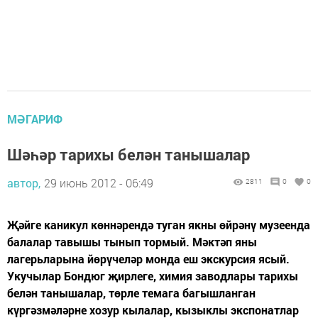
МӘГАРИФ
Шәһәр тарихы белән танышалар
автор,
29 июнь 2012 - 06:49
2811
0
0
Җәйге каникул көннәрендә туган якны өйрәнү музеенда
балалар тавышы тынып тормый. Мәктәп яны
лагерьларына йөрүчеләр монда еш экскурсия ясый.
Укучылар Бондюг җирлеге, химия заводлары тарихы
белән танышалар, төрле темага багышланган
күргәзмәләрне хозур кылалар, кызыклы экспонатлар