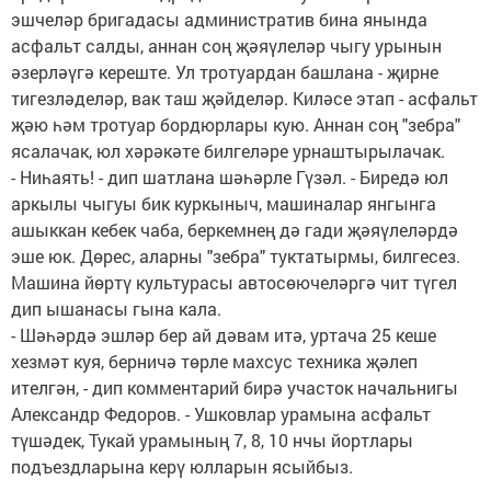
эшчеләр бригадасы административ бина янында
асфальт салды, аннан соң җәяүлеләр чыгу урынын
әзерләүгә кереште. Ул тротуардан башлана - җирне
тигезләделәр, вак таш җәйделәр. Киләсе этап - асфальт
җәю һәм тротуар бордюрлары кую. Аннан соң "зебра"
ясалачак, юл хәрәкәте билгеләре урнаштырылачак.
- Ниһаять! - дип шатлана шәһәрле Гүзәл. - Биредә юл
аркылы чыгуы бик куркыныч, машиналар янгынга
ашыккан кебек чаба, беркемнең дә гади җәяүлеләрдә
эше юк. Дөрес, аларны "зебра" туктатырмы, билгесез.
Машина йөртү культурасы автосөючеләргә чит түгел
дип ышанасы гына кала.
- Шәһәрдә эшләр бер ай дәвам итә, уртача 25 кеше
хезмәт куя, берничә төрле махсус техника җәлеп
ителгән, - дип комментарий бирә участок начальнигы
Александр Федоров. - Ушковлар урамына асфальт
түшәдек, Тукай урамының 7, 8, 10 нчы йортлары
подъездларына керү юлларын ясыйбыз.