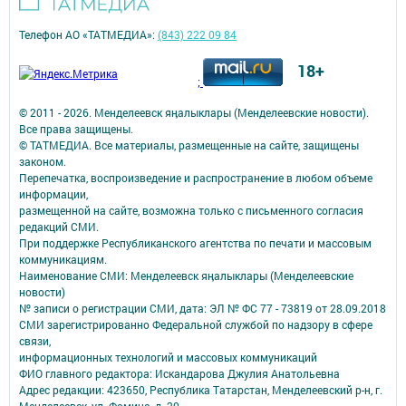
Телефон АО «ТАТМЕДИА»:
(843) 222 09 84
18+
;
© 2011 - 2026. Менделеевск яӊалыклары (Менделеевские новости).
Все права защищены.
© ТАТМЕДИА. Все материалы, размещенные на сайте, защищены
законом.
Перепечатка, воспроизведение и распространение в любом объеме
информации,
размещенной на сайте, возможна только с письменного согласия
редакций СМИ.
При поддержке Республиканского агентства по печати и массовым
коммуникациям.
Наименование СМИ: Менделеевск яӊалыклары (Менделеевские
новости)
№ записи о регистрации СМИ, дата: ЭЛ № ФС 77 - 73819 от 28.09.2018
СМИ зарегистрированно Федеральной службой по надзору в сфере
связи,
информационных технологий и массовых коммуникаций
ФИО главного редактора: Искандарова Джулия Анатольевна
Адрес редакции: 423650, Республика Татарстан, Менделеевский р-н, г.