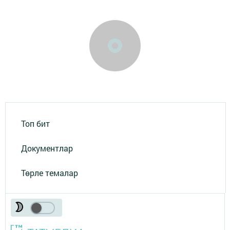
Топ бит
Документлар
Төрле темалар