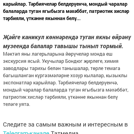
карыйлар. Тәрбиячеләр белдерүенчә, мондый чаралар
балаларда туган ягыбызга мәхәббәт, патриотик хисләр
тәрбияли, үткәнне якыннан белү...
Җәйге каникул көннәрендә туган якны өйрәнү
музеенда балалар тавышы тынып тормый.
Мәктәп яны лагерьларына йөрүчеләр монда еш
экскурсия ясый. Укучылар Бондюг җирлеге, химия
заводлары тарихы белән танышалар, төрле темага
багышланган күргәзмәләрне хозур кылалар, кызыклы
экспонатлар карыйлар. Тәрбиячеләр белдерүенчә,
мондый чаралар балаларда туган ягыбызга мәхәббәт,
патриотик хисләр тәрбияли, үткәнне якыннан белү
теләге уята.
Следите за самым важным и интересным в
Telegram-канале
Татмедиа