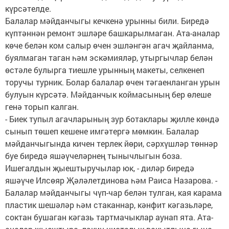
күрсәтелде.
Балалар мәйданчыгы кечкенә урынны били. Биредә
күптәннән ремонт эшләре башкарылмаган. Ата-аналар
көче белән ком салыр өчен эшләнгән агач җайланма,
буялмаган таган һәм эскәмияләр, утыргычлар белән
өстәле булырга тиешле урынның макеты, селкенеп
торучы турник. Болар балалар өчен тәгаенланган урын
булуын күрсәтә. Мәйданчык коймасының бер өлеше
генә торып калган.
- Биек тупыл агачларының зур ботаклары җилле көндә
сынып төшеп кешене имгәтергә мөмкин. Балалар
мәйданчыгында кичен терлек йөри, сәрхүшләр төннәр
буе биредә яшәүчеләрнең тынычлыгын боза.
Ишегалдын җыештыручылар юк, - диләр биредә
яшәүче Илсөяр Җәләлетдинова һәм Раиса Назарова. -
Балалар мәйданчыгы чүп-чар белән тулган, кая карама
пластик шешәләр һәм стаканнар, кәнфит кәгазьләре,
соктан бушаган кәгазь тартмачыклар аунап ята. Ата-