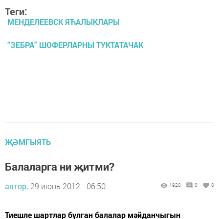
Теги:
МЕНДЕЛЕЕВСК ЯЋАЛЫКЛАРЫ
“ЗЕБРА” ШОФЕРЛАРНЫ ТУКТАТАЧАК
ҖӘМГЫЯТЬ
Балаларга ни җитми?
автор,
29 июнь 2012 - 06:50
1920
0
0
Тиешле шартлар булган балалар мәйданчыгын