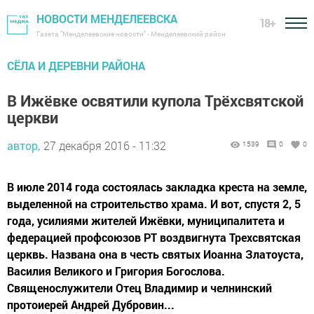
НОВОСТИ МЕНДЕЛЕЕВСКА
18+
Газета "Менделеевские новости" - Менделеевский район
СЁЛА И ДЕРЕВНИ РАЙОНА
В Ижёвке освятили купола Трёхсвятской
церкви
автор,
27 декабря 2016 - 11:32
1539
0
0
В июле 2014 года состоялась закладка креста на земле,
выделенной на строительство храма. И вот, спустя 2, 5
года, усилиями жителей Ижёвки, муниципалитета и
федерацией профсоюзов РТ воздвигнута Трехсвятская
церквь. Названа она в честь святых Иоанна Златоуста,
Василия Великого и Григория Богослова.
Священослужители Отец Владимир и челнинский
протоиерей Андрей Дубровин...