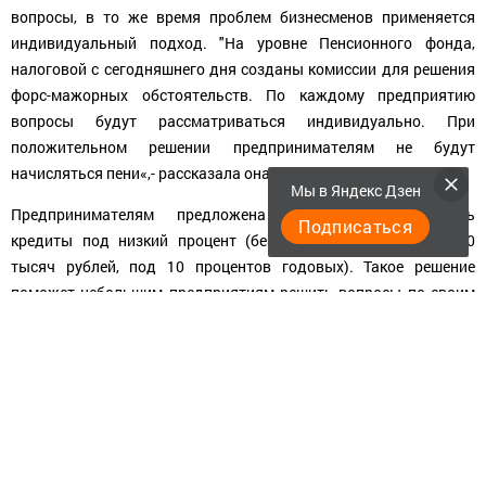
вопросы, в то же время проблем бизнесменов применяется
индивидуальный подход. "На уровне Пенсионного фонда,
налоговой с сегодняшнего дня созданы комиссии для решения
форс-мажорных обстоятельств. По каждому предприятию
вопросы будут рассматриваться индивидуально. При
положительном решении предпринимателям не будут
начисляться пени«,- рассказала она.
Мы в Яндекс Дзен
Предпринимателям предложена возможность получить
Подписаться
кредиты под низкий процент (беззалоговый кредит до 300
тысяч рублей, под 10 процентов годовых). Такое решение
поможет небольшим предприятиям решить вопросы по своим
зарплатным обязательствам.
По всем вопросам поддержки предпринимателей-клиентов
Татфондбанка можно обратиться по адресу 423823, Республика