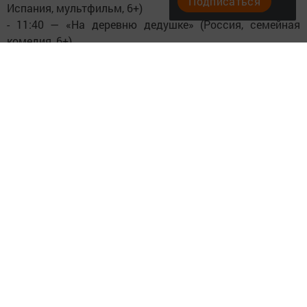
Подписаться
Испания, мультфильм, 6+)
- 11:40 — «На деревню дедушке» (Россия, семейная
комедия, 6+)
- 13:30 — «Плагиатор» (Россия, романтическая комедия,
16+)
- 16:00 — «Косолапый агент» (Китай, анимация,
приключения, 6+)
- 17:50 — «Пила Х» (США, Мексика, ужасы, триллер, 18+)
- 20:00 — «Нейробатя» (Россия, комедия, 16+)
19 июля, суббота
- 10:00 — «Не одна дома 2» (Россия, комедия, семейный,
6+)
- 12:10 — «Косолапый агент» (Китай, анимация,
приключения, 6+)