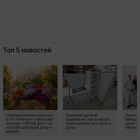
Топ 5 новостей
«Менделеевские новости»
Запасаем урожай
Кинотеа
и УК «Нептун+» запускают
правильно: как выбрать
Мендел
конкурс «ЧЭЧЭК фест» на
морозильник для дачи и
грант 2
лучший цветущий двор и
дома
Минкул
клумбу