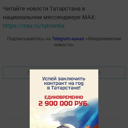
Читайте новости Татарстана в
национальном мессенджере MАХ:
https://max.ru/tatmedia
Подписывайтесь на
Telegram-канал
«Менделеевские
новости»
Перейти на страницу новости