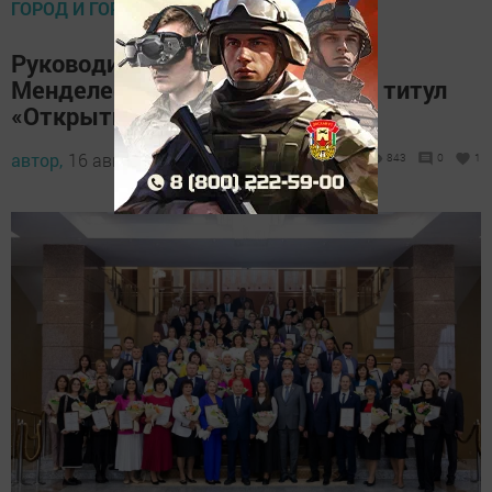
ГОРОД И ГОРОЖАНЕ
Руководитель отдела ТОСЭР в
Менделеевском районе завоева титул
«Открытие года»
автор,
16 августа 2024 - 15:04
843
0
1