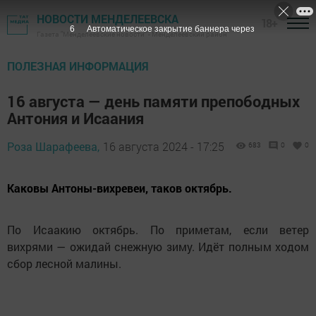
НОВОСТИ МЕНДЕЛЕЕВСКА
18+
5
Автоматическое закрытие баннера через
Газета "Менделеевские новости" - Менделеевский район
ПОЛЕЗНАЯ ИНФОРМАЦИЯ
16 августа — день памяти препободных
Антония и Исаания
Роза Шарафеева,
16 августа 2024 - 17:25
683
0
0
Каковы Антоны-вихревеи, таков октябрь.
По Исаакию октябрь. По приметам, если ветер
вихрями — ожидай снежную зиму. Идёт полным ходом
сбор лесной малины.