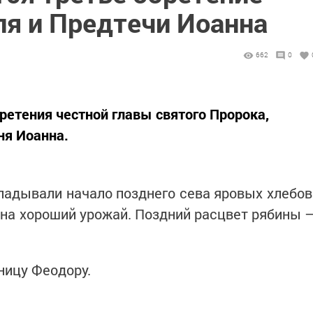
ля и Предтечи Иоанна
662
0
ретения честной главы святого Пророка,
ня Иоанна.
ладывали начало позднего сева яровых хлебов
на хороший урожай. Поздний расцвет рябины 
ницу Феодору.