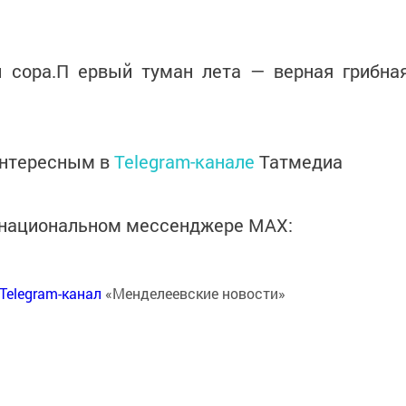
 сора.П ервый туман лета — верная грибна
интересным в
Telegram-канале
Татмедиа
в национальном мессенджере MАХ:
Telegram-канал
«Менделеевские новости»