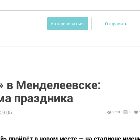
Отправить
Авторизоваться
» в Менделеевске:
ма праздника
09:05
2713
0
туй» пройдёт в новом месте — на стадионе имен