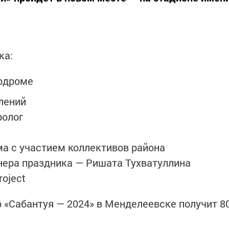
ка:
подроме
лений
ролог
ма с участием коллективов района
нера праздника — Ришата Тухватуллина
roject
 «Сабантуя — 2024» в Менделеевске получит 8