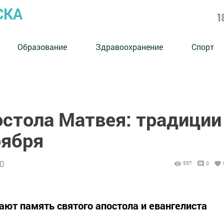
СКА
1
Образование
Здравоохранение
Спорт
остола Матвея: традиции
оября
00
557
0
ают память святого апостола и евангелиста