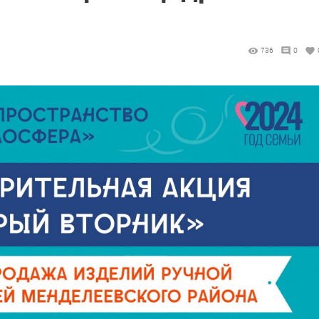
736
0