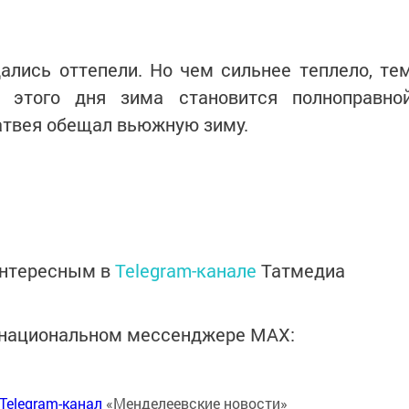
ались оттепели. Но чем сильнее теплело, те
 этого дня зима становится полноправно
атвея обещал вьюжную зиму.
интересным в
Telegram-канале
Татмедиа
в национальном мессенджере MАХ:
Telegram-канал
«Менделеевские новости»