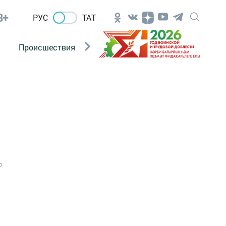
8+
РУС
ТАТ
Происшествия
Новости Госавтоинспекции
0