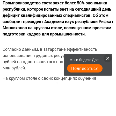
Промпроизводство составляет более 50% экономики
республики, которое испытывает на сегодняшний день
дефицит квалифицированных специалистов. Об этом
сообщает президент Академии наук республики Рифкат
Минниханов на круглом столе, посвященном проектам
подготовки кадров для промышленности.
Согласно данным, в Татарстане эффективность
использования трудовых ресурсов составляет 4,7 млн
Мы в Яндекс Дзен
рублей на одного занятого против средних по стране 4
млн рублей.
Подписаться
На круглом столе о своих концепциях обучения
студентов и планах дальнейшего развития поделились
представители 10 высших учебных заведений. Говоря о
нехватке кадров, многие из них заметили, что до 50%
выпускников начинают
работать не по выбранной профессии, из-за чего
учебные заведения проводят ряд изменений, чтобы