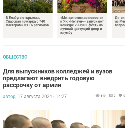
В Елабуге открылась
«Менделеевские новости»
Детский
Спасская ярмарка с 740
и УК «Нептун+» запускают
из Менд
мастерами из 16 регионов
конкурс «ЧЭЧЭК фест» на
всеросс
лучший цветущий двор и
клумбу
ОБЩЕСТВО
Для выпускников колледжей и вузов
предлагают внедрить годовую
рассрочку от армии
автор,
17 августа 2024 - 14:27
840
0
0