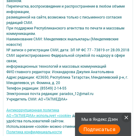
законом.
Перепечатка, воспроизведение и распространение в любом объеме
информации,
размещенной на сайте, возможна только с письменного согласия
редакций СМИ.
При поддержке Республиканского агентства по печати и массовым
коммуникациям.
Наименование СМИ: Менделеевск яӊалыклары (Менделеевские
новости)
№ записи о регистрации СМИ, дата: ЭЛ № ФС 77 - 73819 от 28.09.2018
СМИ зарегистрированно Федеральной службой по надзору в сфере
связи,
информационных технологий и массовых коммуникаций
ФИО главного редактора: Искандарова Джулия Анатольевна
Адрес редакции: 423650, Республика Татарстан, Менделеевский р-н, г.
Менделеевск, ул. Фомина, д. 20
Телефон редакции: (85549) 2-14-55
Электронная почта редакции: paradox_12@mail.ru
Учредитель СМИ: АО «ТАТМЕДИА»
Антикоррупционная политика
АО «ТАТМЕДИА» использует «cookie»
для персонализации сервисов и
Мы в Яндекс Дзен
удобства пользователей сайтом.
Использование «cookie» можно отменить в настройках браузера.
Подписаться
Политика конфиденциальности