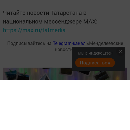
Читайте новости Татарстана в
национальном мессенджере MАХ:
https://max.ru/tatmedia
Подписывайтесь на
Telegram-канал
«Менделеевские
новости»
Мы в Яндекс Дзен
Подписаться