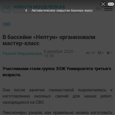
НОВОСТИ МЕНДЕЛЕЕВСКА
18+
5
Автоматическое закрытие баннера через
Газета "Менделеевские новости" - Менделеевский район
СВО
В бассейне «Нептун» организовали
мастер-класс
8 декабря 2024 -
Рахиля Мирзаянова,
759
0
1
16:18
Участниками стали группа ЗОЖ Университета третьего
возраста.
Они после занятия гимнастикой подключились к
изготовлению окопных свечей для наших ребят,
находящихся на СВО.
Пенсионеры узнали, как правильно можно изготовить