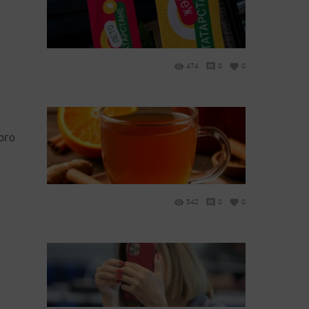
474
0
0
ого
542
0
0