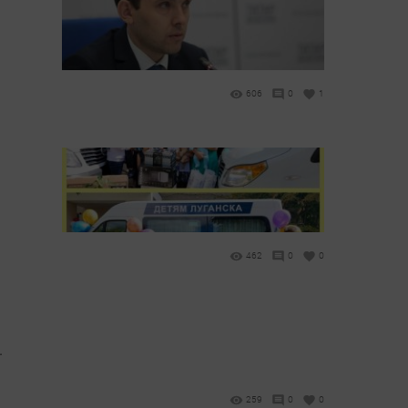
606
0
1
462
0
0
.
259
0
0