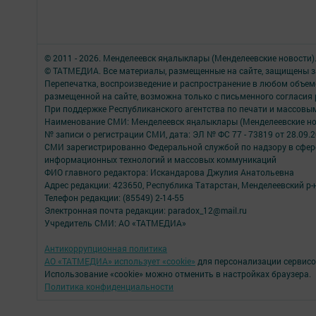
© 2011 - 2026. Менделеевск яӊалыклары (Менделеевские новости)
© ТАТМЕДИА. Все материалы, размещенные на сайте, защищены з
Перепечатка, воспроизведение и распространение в любом объе
размещенной на сайте, возможна только с письменного согласия
При поддержке Республиканского агентства по печати и массов
Наименование СМИ: Менделеевск яӊалыклары (Менделеевские но
№ записи о регистрации СМИ, дата: ЭЛ № ФС 77 - 73819 от 28.09.
СМИ зарегистрированно Федеральной службой по надзору в сфере
информационных технологий и массовых коммуникаций
ФИО главного редактора: Искандарова Джулия Анатольевна
Адрес редакции: 423650, Республика Татарстан, Менделеевский р-н,
Телефон редакции: (85549) 2-14-55
Электронная почта редакции: paradox_12@mail.ru
Учредитель СМИ: АО «ТАТМЕДИА»
Антикоррупционная политика
АО «ТАТМЕДИА» использует «cookie»
для персонализации сервисо
Использование «cookie» можно отменить в настройках браузера.
Политика конфиденциальности