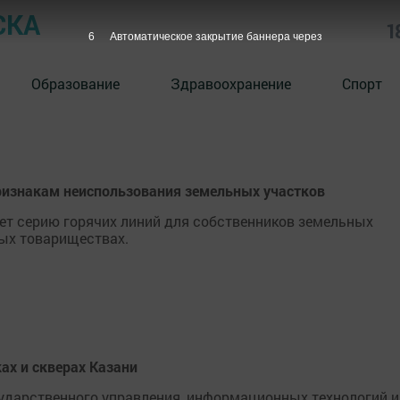
СКА
1
5
Автоматическое закрытие баннера через
Образование
Здравоохранение
Спорт
признакам неиспользования земельных участков
ует серию горячих линий для собственников земельных
ных товариществах.
ках и скверах Казани
ударственного управления, информационных технологий и