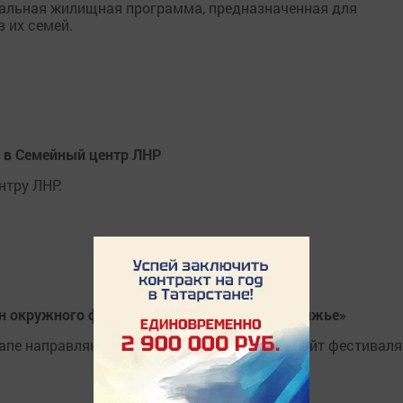
циальная жилищная программа, предназначенная для
 их семей.
 в Семейный центр ЛНР
нтру ЛНР.
он окружного фестиваля «Театральное Приволжье»
апе направляются централизованно через сайт фестиваля