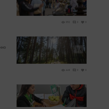
352
0
0
нно
449
0
0