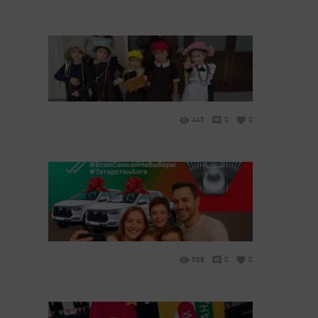
445
0
0
588
0
0