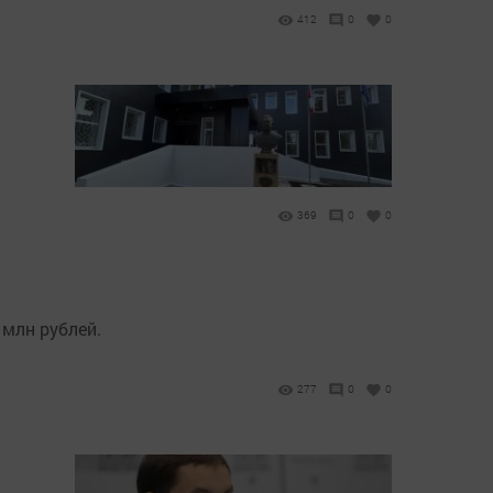
412
0
0
369
0
0
 млн рублей.
277
0
0