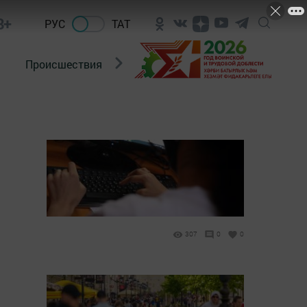
8+
РУС
ТАТ
Происшествия
Новости Госавтоинспекции
307
0
0