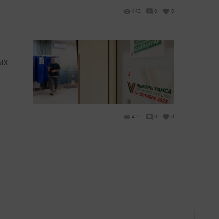
443
0
0
ых
477
0
0