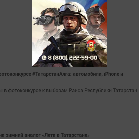
отоконкурсе #ТатарстанАлга: автомобили, iPhone и
 в фотоконкурсе к выборам Раиса Республики Татарстан
на зимний аналог «Лета в Татарстане»