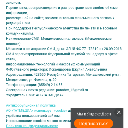
законом.
Перепечатка, воспроизведение и распространение в любом объеме
информации,
размещенной на сайте, возможна только с письменного согласия
редакций СМИ.
При поддержке Республиканского агентства по печати и массовым
коммуникациям.
Наименование СМИ: Менделеевск яӊалыклары (Менделеевские
новости)
№ записи о регистрации СМИ, дата: ЭЛ № ФС 77 - 73819 от 28.09.2018
СМИ зарегистрированно Федеральной службой по надзору в сфере
связи,
информационных технологий и массовых коммуникаций
ФИО главного редактора: Искандарова Джулия Анатольевна
Адрес редакции: 423650, Республика Татарстан, Менделеевский р-н, г.
Менделеевск, ул. Фомина, д. 20
Телефон редакции: (85549) 2-14-55
Электронная почта редакции: paradox_12@mail.ru
Учредитель СМИ: АО «ТАТМЕДИА»
Антикоррупционная политика
АО «ТАТМЕДИА» использует «cookie»
для персонализации сервисов и
Мы в Яндекс Дзен
удобства пользователей сайтом.
Использование «cookie» можно отменить в настройках браузера.
Подписаться
Политика конфиденциальности