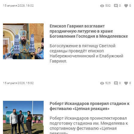
15 апреля 2026, 16:02
532
0
0
Епископ Гавриил возглавит
праздничную литургию в храме
Богоявления Господня в Менделеевске
Богослужение в пятницу Светлой
седмицы проведёт епископ
Набережночелнинский и Елабужский
Гавриил.
15 апреля 2026, 15:32
525
0
0
Роберт Искандаров проверил стадион к
фестивалю «Цепная реакция»
Роберт Искандаров проинспектировал
подготовку стадиона им. Менделеева к
спортивному фестивалю «Цепная
реакция»