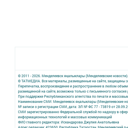
© 2011 - 2026. Менделеевск яӊалыклары (Менделеевские новости)
© ТАТМЕДИА. Все материалы, размещенные на сайте, защищены з
Перепечатка, воспроизведение и распространение в любом объе
размещенной на сайте, возможна только с письменного согласия
При поддержке Республиканского агентства по печати и массов
Наименование СМИ: Менделеевск яӊалыклары (Менделеевские но
№ записи о регистрации СМИ, дата: ЭЛ № ФС 77 - 73819 от 28.09.
СМИ зарегистрированно Федеральной службой по надзору в сфере
информационных технологий и массовых коммуникаций
ФИО главного редактора: Искандарова Джулия Анатольевна
Адрес редакции: 423650, Республика Татарстан, Менделеевский р-н,