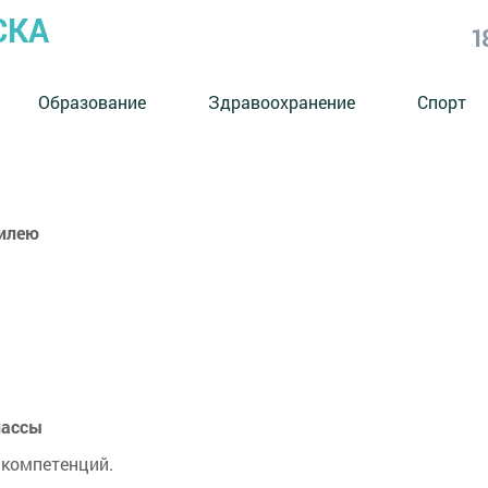
СКА
1
Образование
Здравоохранение
Спорт
билею
лассы
 компетенций.