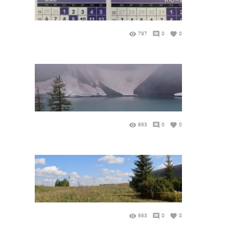
797
0
0
863
0
0
663
0
0