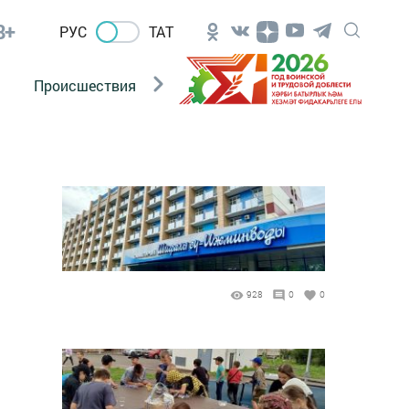
8+
РУС
ТАТ
Происшествия
Новости Госавтоинспекции
928
0
0