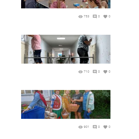
753
0
0
710
0
0
901
0
0