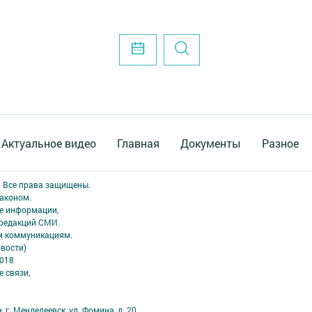
Актуальное видео
Главная
Документы
Разное
. Все права защищены.
аконом.
ме информации,
 редакций СМИ.
ым коммуникациям.
вости)
2018
 связи,
 г. Менделеевск, ул. Фомина, д. 20