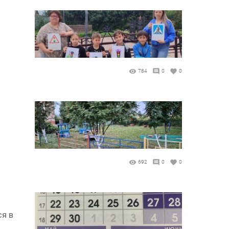
784
0
0
692
0
0
ся в