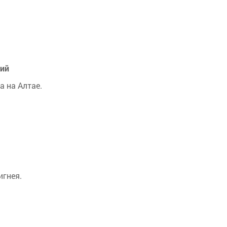
вий
 на Алтае.
игнея.