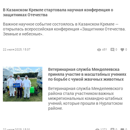
В Казанском Кремле стартовала научная конференция о
защитниках Отечества
Важное научное событие состоялось в Казанском Кремле —
открылась всероссийская конференция «Защитники Отечества.
Земные и небесные».
22 июля 2025, 15:37
451
0
0
Ветеринарная служба Менделеевска
приняла участие в масштабных учениях
по борьбе с чумой жвачных животных
Ветеринарная служба Менделеевского
района стала участником важных
межрегиональных командно-штабных
учений, которые прошли в Нурлатском
районе.
22 июля 2025, 15:31
1271
0
0