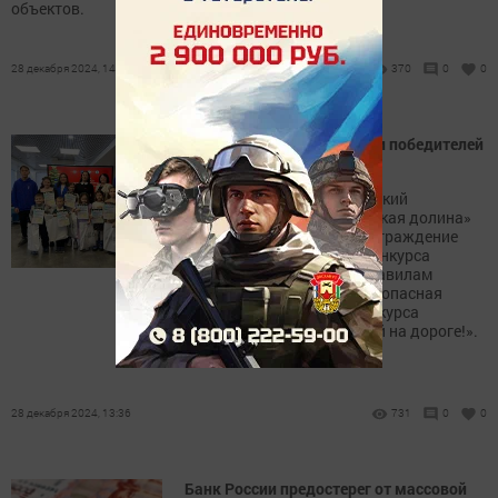
объектов.
28 декабря 2024, 14:15
370
0
0
В Менделеевске наградили победителей
конкурсов по ПДД
В центре детских и юношеский
компетенций «Менделеевская долина»
прошло торжественное награждение
победителей районного конкурса
новогодних игрушек по правилам
дорожного движения «Безопасная
ёлочка» и онлайн фотоконкурса
«Засветись! Будь заметней на дороге!».
28 декабря 2024, 13:36
731
0
0
Банк России предостерег от массовой