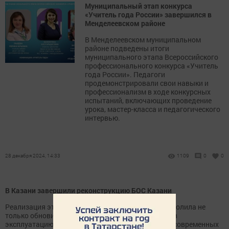
Муниципальный этап конкурса
«Учитель года России» завершился в
Менделеевском районе
В Менделеевском муниципальном
районе подведены итоги
муниципального этапа Всероссийского
профессионального конкурса «Учитель
года России». Педагоги
продемонстрировали свои навыки и
профессионализм в ходе конкурсных
испытаний, включающих проведение
урока, мастер-класса и педагогического
интервью.
28 декабря 2024, 14:33
1109
0
0
В Казани завершили реконструкцию БОС Казани
Реализация этой масштабной реконструкции позволила не
только обновить более 50 объектов, запущенных в
эксплуатацию в 20 веке, но и построить 13 новых современных