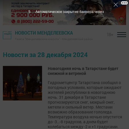
5
Автоматическое закрытие баннера через
НОВОСТИ МЕНДЕЛЕЕВСКА
18+
Газета "Менделеевские новости" - Менделеевский район
Новости за 28 декабря 2024
Новогодняя ночь в Татарстане будет
снежной и ветреной
Гидрометцентр Татарстана сообщил о
погодных условиях, которые ожидают
жителей республики в новогоднюю
ночь. 31 декабря в Татарстане
прогнозируются снег, мокрый снег,
метели и сильный ветер. Местами
возможно образование гололеда.
Температура воздуха ночью опустится
до -3…-8 градусов, а днем будет
колебаться между -2 и +1 градусами.