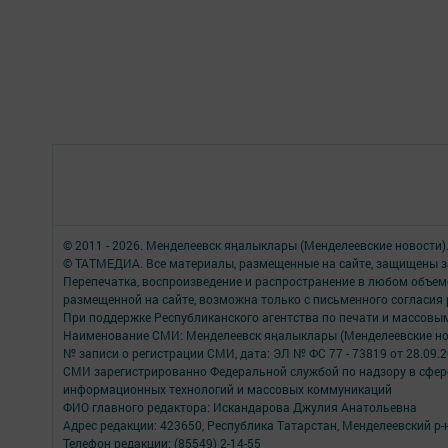
© 2011 - 2026. Менделеевск яӊалыклары (Менделеевские новости)
© ТАТМЕДИА. Все материалы, размещенные на сайте, защищены з
Перепечатка, воспроизведение и распространение в любом объе
размещенной на сайте, возможна только с письменного согласия
При поддержке Республиканского агентства по печати и массов
Наименование СМИ: Менделеевск яӊалыклары (Менделеевские но
№ записи о регистрации СМИ, дата: ЭЛ № ФС 77 - 73819 от 28.09.
СМИ зарегистрированно Федеральной службой по надзору в сфере
информационных технологий и массовых коммуникаций
ФИО главного редактора: Искандарова Джулия Анатольевна
Адрес редакции: 423650, Республика Татарстан, Менделеевский р-н,
Телефон редакции: (85549) 2-14-55