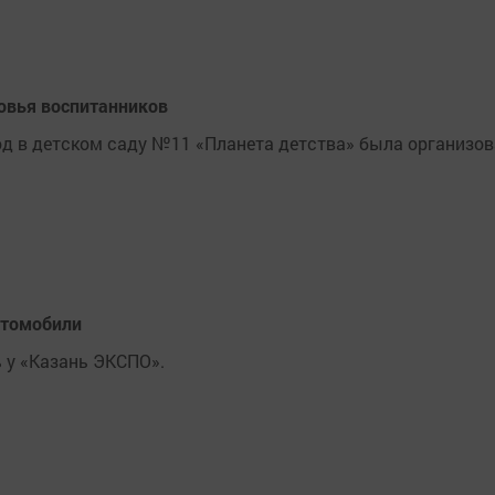
ровья воспитанников
од в детском саду №11 «Планета детства» была организо
втомобили
 у «Казань ЭКСПО».