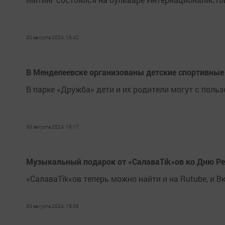
30 августа 2024, 16:42
В Менделеевске организованы детские спортивны
В парке «Дружба» дети и их родители могут с польз
30 августа 2024, 16:17
Музыкальный подарок от «СалаваTik»ов ко Дню Ре
«СалаваTik«ов теперь можно найти и на Rutube, и 
30 августа 2024, 15:39