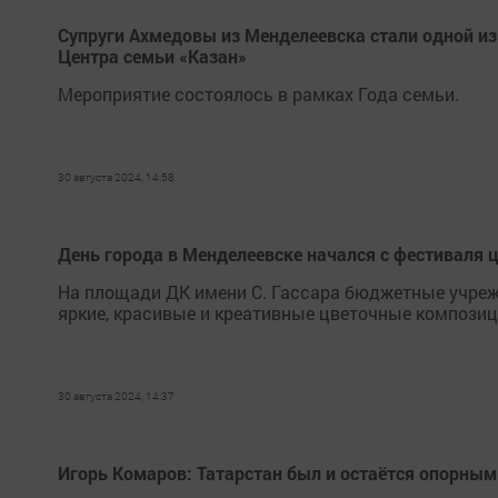
Супруги Ахмедовы из Менделеевска стали одной из 
Центра семьи «Казан»
Мероприятие состоялось в рамках Года семьи.
30 августа 2024, 14:58
День города в Менделеевске начался с фестиваля 
На площади ДК имени С. Гассара бюджетные учрежд
яркие, красивые и креативные цветочные композиц
30 августа 2024, 14:37
Игорь Комаров: Татарстан был и остаётся опорным