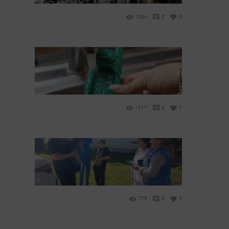
1034
0
0
1517
2
1
775
0
0