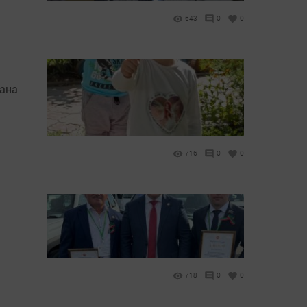
643
0
0
вана
716
0
0
718
0
0