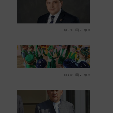
778
0
0
840
0
0