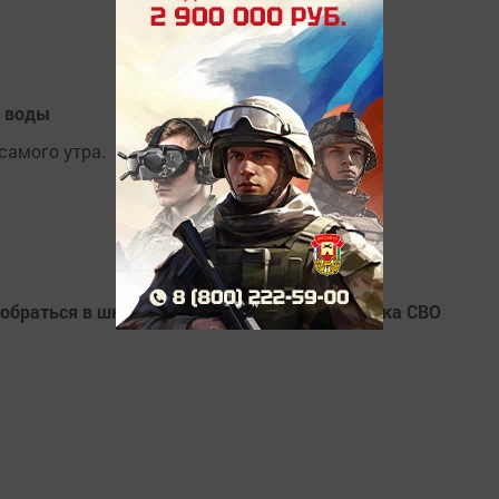
й воды
самого утра.
обраться в школу» навестили семью участника СВО