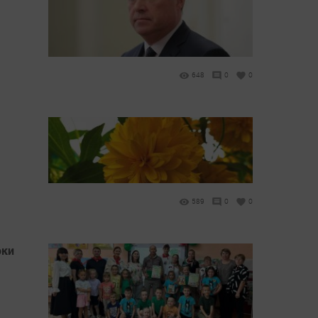
648
0
0
589
0
0
оки