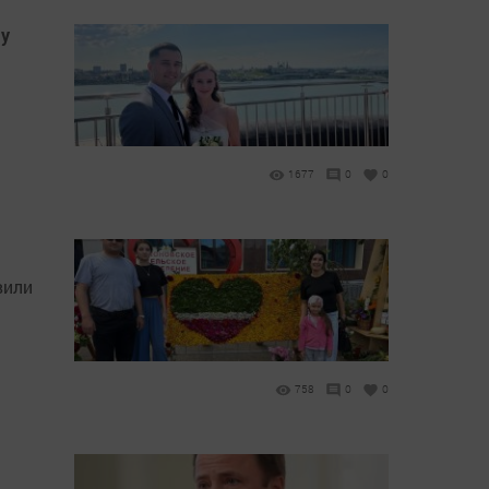
 у
1677
0
0
вили
758
0
0