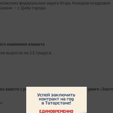
волжском федеральном округе Игорь Комаров поздравил
Казани — с Днём города.
ного изменения климата
ии выросла на 2,5 градуса.
а вместе с родителями участвовали в брейн-ринге «Знат
ы.