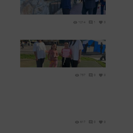
1214
1
0
757
0
0
617
0
0